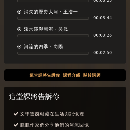
00:03:25
消失的歷史大河・王浩一
00:03:44
濁水溪與黑泥・吳晟
00:03:26
河流的四季・向陽
00:02:50
這堂課將告訴你
課程介紹
關於講師
這堂課將告訴你
文學靈感就藏在生活與記憶裡
聽聽作家們分享他們的河流回憶