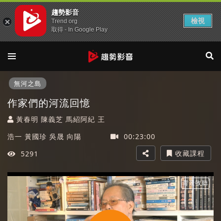
趨勢影音
檢視
Trend org
取得 - In Google Play
無河之島
作家們的河流回憶
黃春明 陳義芝 馬紹阿紀 王
浩一 黃國珍 吳晟 向陽
00:23:00
收藏課程
5291
背景收聽