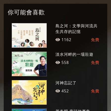
政治大學及臺東師範學院等大專院校駐校作家。
曾獲吳三連文學獎、國家文藝獎、時報文學獎、
你可能會喜歡
東元獎及噶瑪蘭獎等。現為蘭陽戲劇團藝術總
監、《九彎十八拐》雜誌發行人、黃大魚兒童劇
島之河：文學與河流共
團團長。 以小說創作進入文壇，雖被譽為鄉土作
生共存的記憶
家，但在不同的時期展現出不同的寫作風格。作
1162
免費
品關懷的對象包括鄉土小人物、城市邊緣人，九○
年代則特別關注老人族群。除了小說的創作之
淡水河畔的一場壯遊
外，更跨足散文、新詩、劇本及兒童文學（繪
558
免費
本、童詩、小說）等不同文類的寫作。
河神忘記了
452
免費
陳義芝
詩人
生於花蓮，成長於彰化。台灣師範大學國文學系