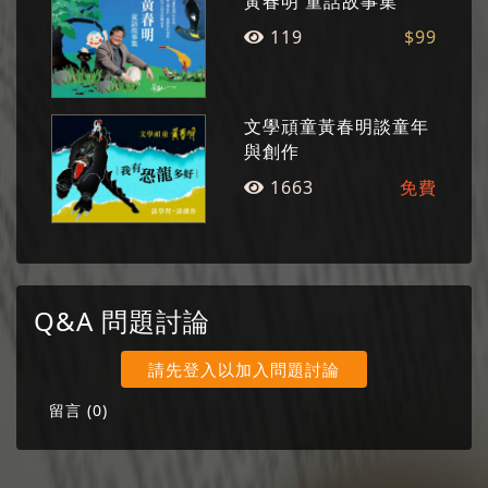
黃春明 童話故事集
畢業，香港新亞研究所碩士，高雄師範大學博
119
$99
士。主編《聯合報》副刊十年（1997-2007），
先後於輔大、世新、東吳、清華、台藝大、台大
等校兼任教職。2007年受聘台灣師大國文學系，
文學頑童黃春明談童年
主授現代詩、文學批評、文藝美學、台灣文學等
與創作
課程，2008年獲台師大研究績優獎。曾擔任大學
1663
免費
入學考試中心研究計畫研究員、考試院典試委
員、高中國文課本編輯委員。著有學術專書《從
半裸到全開：台灣戰後世代女詩人的性別意
識》、《聲納：台灣現代主義詩學流變》、《現
Q&A 問題討論
代詩人結構》及詩集、散文集計二十餘種。詩集
有英、日、韓譯本於國外發行。曾獲中山文藝
請先登入以加入問題討論
獎、金鼎獎、時報文學推薦獎、中興文藝獎章、
留言 (
0
)
榮後基金會台灣詩人獎等。