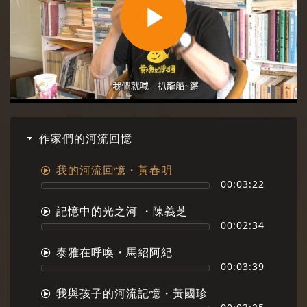
Play
Video
作家們的河流回憶
我的河流回憶・黃春明
00:03:22
記憶中的光之河 ・陳義芝
00:02:34
泰雅在呼喚・馬紹阿紀
00:03:39
我與孩子的河流記憶・黃國珍