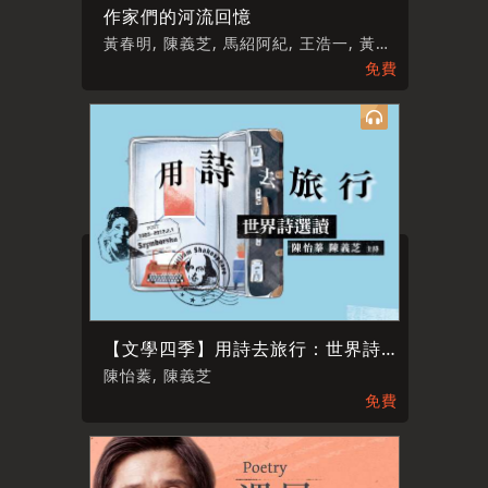
作家們的河流回憶
黃春明, 陳義芝, 馬紹阿紀, 王浩一, 黃國珍, 吳晟, 向陽
免費
【文學四季】用詩去旅行：世界詩選讀
陳怡蓁, 陳義芝
免費