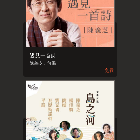
遇見一首詩
陳義芝, 向陽
免費