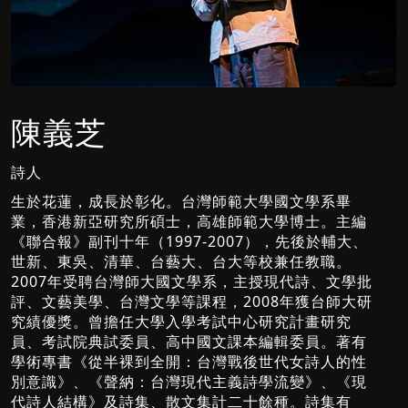
陳義芝
詩人
生於花蓮，成長於彰化。台灣師範大學國文學系畢
業，香港新亞研究所碩士，高雄師範大學博士。主編
《聯合報》副刊十年（1997-2007），先後於輔大、
世新、東吳、清華、台藝大、台大等校兼任教職。
2007年受聘台灣師大國文學系，主授現代詩、文學批
評、文藝美學、台灣文學等課程，2008年獲台師大研
究績優獎。曾擔任大學入學考試中心研究計畫研究
員、考試院典試委員、高中國文課本編輯委員。著有
學術專書《從半裸到全開：台灣戰後世代女詩人的性
別意識》、《聲納：台灣現代主義詩學流變》、《現
代詩人結構》及詩集、散文集計二十餘種。詩集有