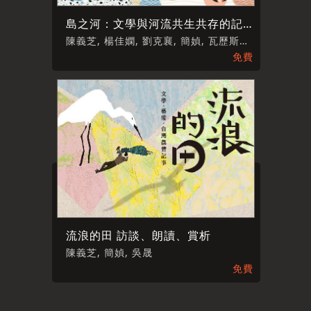
島之河：文學與河流共生共存的記憶
陳義芝, 楊佳嫻, 劉克襄, 簡媜, 瓦歷斯・諾幹, 平路
免費
流浪的田 訪談、朗讀、賞析
陳義芝, 簡媜, 吳晟
免費