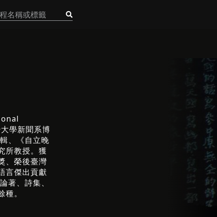
nal
政治大學新聞系博
編輯、《自立晚
究所教授。獲
獎、榮後臺灣
語言傑出貢獻
術論著、詩集、
餘種。