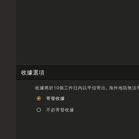
收據選項
收據將於10個工作日內以平信寄出, 海外地區無法
寄發收據
不必寄發收據