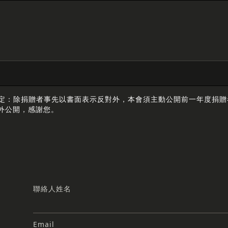
25條規定：除捐贈者事先以書面表示反對外，本會須主動公開前一年度
外公開，感謝您。
聯絡人姓名
Email