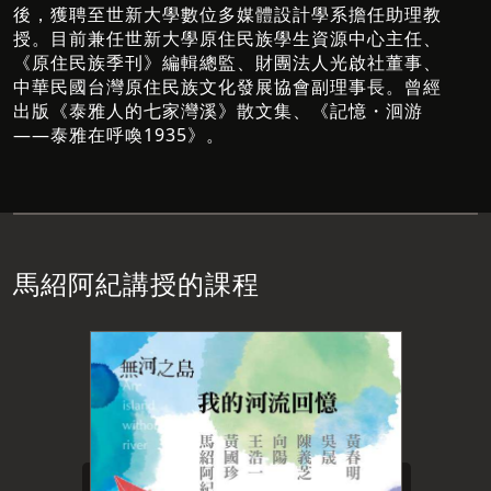
後，獲聘至世新大學數位多媒體設計學系擔任助理教
授。目前兼任世新大學原住民族學生資源中心主任、
《原住民族季刊》編輯總監、財團法人光啟社董事、
中華民國台灣原住民族文化發展協會副理事長。曾經
出版《泰雅人的七家灣溪》散文集、《記憶・洄游
——泰雅在呼喚1935》。
馬紹阿紀講授的課程