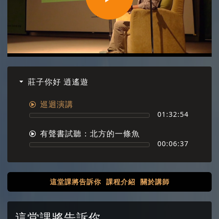
Play
Video
莊子你好 逍遙遊
巡迴演講
01:32:54
有聲書試聽：北方的一條魚
00:06:37
這堂課將告訴你
課程介紹
關於講師
這堂課將告訴你