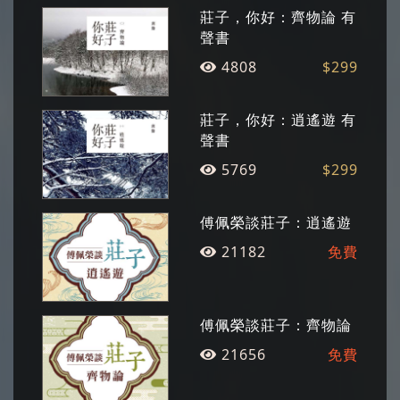
鬆》節目，長年以佈道的心情傳播對美的感動。
莊子，你好：齊物論 有
個展與聯展遍及各地，著作有詩集、散文、小
聲書
說、藝術史、美學專論、畫冊、有聲書等數十
4808
$299
種，作品多次獲獎。
莊子，你好：逍遙遊 有
聲書
5769
$299
傅佩榮談莊子：逍遙遊
21182
免費
傅佩榮談莊子：齊物論
21656
免費