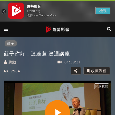
趨勢影音
檢視
Trend org
取得 - In Google Play
莊子
莊子你好：逍遙遊 巡迴講座
蔣勳
01:39:31
收藏課程
7984
背景收聽