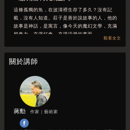
4-2
這條孤獨的魚，在波濤裡生存了多久？沒有記
4-3
載，沒有人知道。莊子是善於說故事的人，他的
5. 御風而行
故事是神話，是寓言，像今天的魔幻文學，充滿
想像力，充滿好奇，充滿活潑的畫面。
5-1
觀看全文
「鯤之大，不知其幾千里也；化而為鳥，其名為
5-2
鵬。」
5-3
關於講師
「逍遙」是領悟自己可以成為你嚮往的自己，嚮
6. 無用之用
往了幾億年，水中游動的鰭鬣就能變成空中搧動
6-1
的翅翼。「逍遙」也是心靈的自由，不被客觀現
實綑綁，不被成見拘束，你想從魚變鳥，你想
6-2
飛，你就成就了「逍遙」。
6-3
莊子給了一個文化思考「遠」的哲學，使後代的
蔣勳
作家｜藝術家
繪畫放棄了色彩模擬，用單一色系的墨不斷渲
染，理解了更深層次上「蒼蒼」的意義。如果有