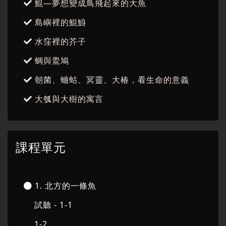
鯤—夢想變成鳥飛起來的大魚
島嶼裡的鯤鯓
水窪裡的芥子
蜩與鷽鳩
朝菌、蟪蛄、冥靈、大椿，看生命的意義
大瓠與大樹的寓言
課程單元
1. 北方的一條魚
試聽 - 1-1
1-2