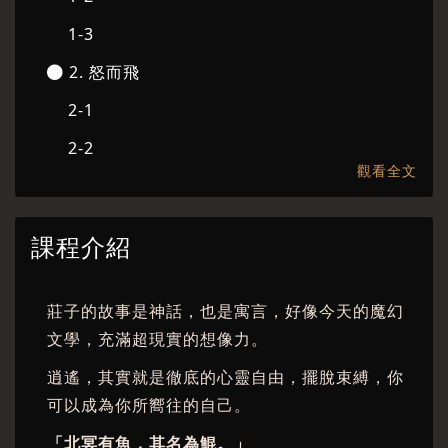
1-3
2. 怒而飛
2-1
2-2
觀看全文
2-3
3. 逍遙與自由
課程介紹
3-1
3-2
莊子的故事是神話，也是寓言，好像今天的魔幻
3-3
文學，充滿超現實的想像力。
4. 莊子的相對論
逍遙，其實就是徹底的心靈自由，擺脫束縛，你
可以成為你所嚮往的自己。
4-1
「北冥有魚，其名為鯤。」