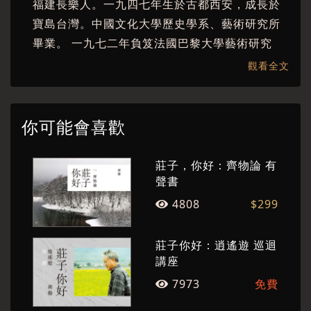
福建長樂人。一九四七年生於古都西安，成長於
人問：莊子哲學的核心是什麼？
寶島台灣。中國文化大學歷史學系、藝術研究所
從〈逍遙遊〉裡，我們也許能讀出一個答案，那
畢業。 一九七二年負笈法國巴黎大學藝術研究
是：「回來做自己」。
所，一九七六年返台。曾任《雄獅美術》月刊主
觀看全文
編、《聯合文學》社長、東海大學美術系創系系
主任等，先後執教於臺灣多所知名學府。 現專事
寫作、繪畫、藝術美學研究推廣，曾與趨勢教育
你可能會喜歡
基金會執行長陳怡蓁共同主持中廣《藝文Fun輕
鬆》節目，長年以佈道的心情傳播對美的感動。
莊子，你好：齊物論 有
個展與聯展遍及各地，著作有詩集、散文、小
聲書
說、藝術史、美學專論、畫冊、有聲書等數十
4808
$299
種，作品多次獲獎。
莊子你好：逍遙遊 巡迴
講座
7973
免費