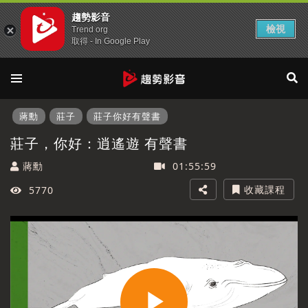
趨勢影音
檢視
Trend org
取得 - In Google Play
蔣勳
莊子
莊子你好有聲書
莊子，你好：逍遙遊 有聲書
蔣勳
01:55:59
收藏課程
5770