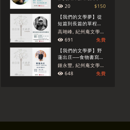
林
20
$150
【我們的文學夢】從
短篇到長篇的單程轉
身
高翊峰, 紀州庵文學森
林
691
免費
【我們的文學夢】野
蓮出庄──食物書寫、
民謠與全球化
鍾永豐, 紀州庵文學森
林
648
免費