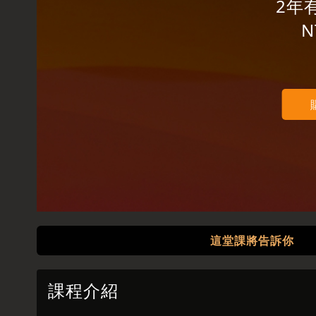
2年
N
這堂課將告訴你
課程介紹