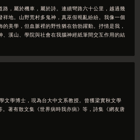
道路，屬於機車，屬於詩。連續彎路六十公里，越過幾
發祥地。山野荒村多鬼神，真巫假覡亂紛紛。我像一個
飾的美學，但血脈裡的野性猶在勃勃躍動。抒情是我，
神、溪山、學院與社會在我腦神經紙筆間交互作用的結
大學文學博士，現為台大中文系教授。曾獲梁實秋文學
等。著有散文集《世界病時我亦病》等，詩集《網友唐
。