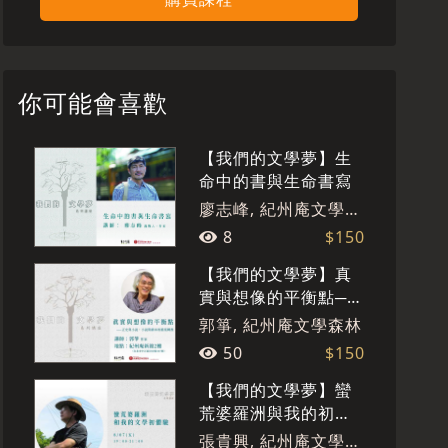
你可能會喜歡
【我們的文學夢】生
命中的書與生命書寫
廖志峰, 紀州庵文學森
林
8
$150
【我們的文學夢】真
實與想像的平衡點──
正史與小說、小說與
郭箏, 紀州庵文學森林
劇本的檔案轉換
50
$150
【我們的文學夢】蠻
荒婆羅洲與我的初體
驗
張貴興, 紀州庵文學森