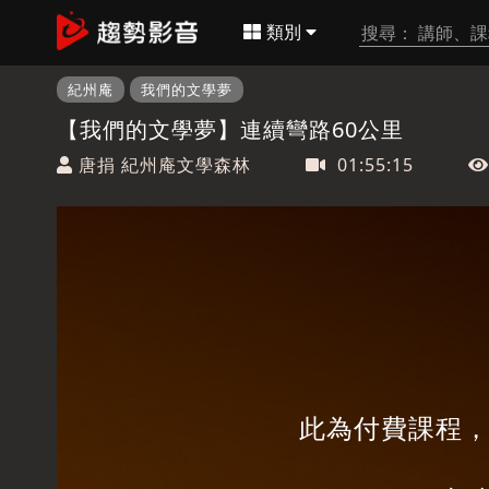
類別
紀州庵
我們的文學夢
【我們的文學夢】連續彎路60公里
唐捐 紀州庵文學森林
01:55:15
此為付費課程