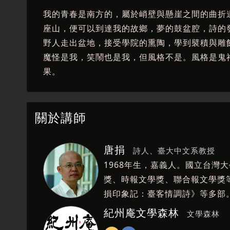
我的青春是南方的，屬於峭壁與懸崖之間的曲折
座山，便可以到達我的故鄉，夢的鼓盆腔，詩的
野人走出盆地，接受學院的熏陶，學到襞積與雕
魔怪是我，笑鬧也是我，但風格不是。風格是鬼
果。
關於講師
唐捐
詩人、臺大中文系教授
1968年生，嘉義人。國立台灣
獎、時報文學獎、聯合報文學獎
損印象記：臺客情調詩》等多部
紀州庵文學森林
文學森林