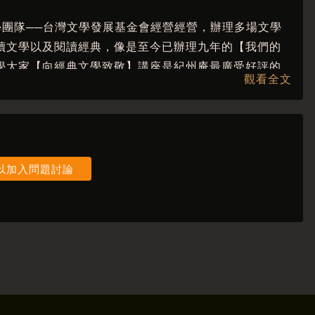
文學團隊──台灣文學發展基金會經營經營，辦理多場文學
讀文學以及閱讀經典，像是至今已辦理九年的【我們的
學大家【向經典文學致敬】講座是紀州庵最廣受好評的
觀看全文
實體講座，更將透過影像紀錄講者的風采，讓文學的重量
令讀者繚繞於心的旋律與印記。
以加入問題討論