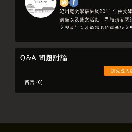
紀州庵文學森林於2011 年由
講座以及藝文活動，帶領讀者閱
文學夢】以及邀請多位重要級文
重要課程，2020年起不只辦理
隨著講者的影像與聲音，轉換成
Q&A 問題討論
請先登入
留言 (
0
)