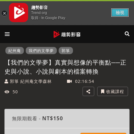
趨勢影音
檢視
Trend org
取得 - In Google Play
紀州庵
我們的文學夢
郭箏
【我們的文學夢】真實與想像的平衡點──正
史與小說、小說與劇本的檔案轉換
郭箏 紀州庵文學森林
02:16:54
收藏課程
50
此為付費課程，需購買觀看完整課程
NT$150
無限期觀看 -