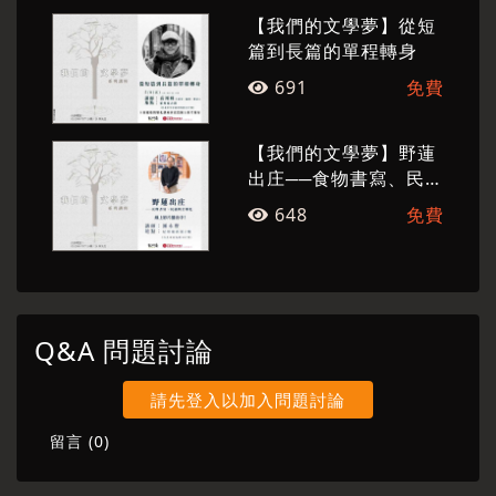
紀州庵最廣受好評的重要課程，2020年起不只辦
【我們的文學夢】從短
理實體講座，更將透過影像紀錄講者的風采，讓
篇到長篇的單程轉身
文學的重量隨著講者的影像與聲音，轉換成令讀
691
免費
者繚繞於心的旋律與印記。
【我們的文學夢】野蓮
出庄──食物書寫、民謠
與全球化
648
免費
Q&A 問題討論
請先登入以加入問題討論
留言 (
0
)