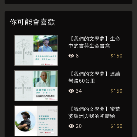
英雄傳》; 以筆名「郭箏」出版短篇小說集《好個
翹課天》、《上帝的骰子》，長篇歷史小說《如
你可能會喜歡
煙消逝的高祖皇帝》， 以及武俠小說《鬼啊!師
父》、《龍虎山水寨》等。
【我們的文學夢】生命
中的書與生命書寫
8
$150
【我們的文學夢】連續
紀州庵文學森林
文學森林
彎路60公里
34
$150
紀州庵文學森林於2011 年由文學團隊──台灣文
學發展基金會經營經營，辦理多場文學講座以及
【我們的文學夢】蠻荒
藝文活動，帶領讀者閱讀文學以及閱讀經典，像
婆羅洲與我的初體驗
是至今已辦理九年的【我們的文學夢】以及邀請
20
$150
多位重要級文學大家【向經典文學致敬】講座是