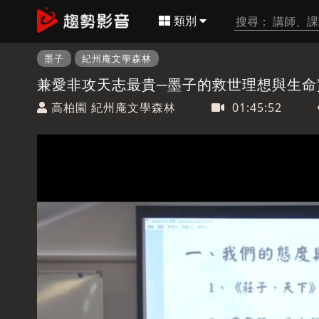
類別
墨子
紀州庵文學森林
兼愛非攻天志最貴─墨子的救世理想與生命
高柏園 紀州庵文學森林
01:45:52