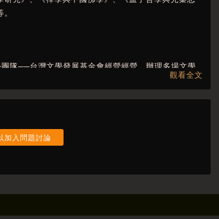
等。
文學團隊──台灣文學發展基金會經營經營，辦理多場文學
觀看全文
讀文學以及閱讀經典，像是至今已辦理九年的【我們的
學大家【向經典文學致敬】講座是紀州庵最廣受好評的
實體講座，更將透過影像紀錄講者的風采，讓文學的重量
令讀者繚繞於心的旋律與印記。
以加入問題討論