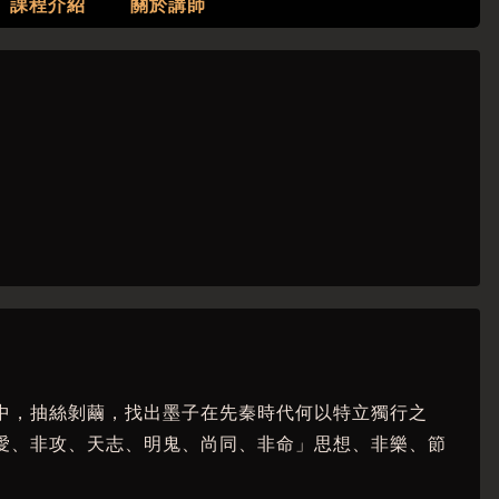
課程介紹
關於講師
中，抽絲剝繭，找出墨子在先秦時代何以特立獨行之
愛、非攻、天志、明鬼、尚同、非命」思想、非樂、節
。