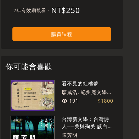
NT$250
2年有效期觀看 -
購買課程
你可能會喜歡
看不見的紅樓夢
廖咸浩, 紀州庵文學森
林
191
$1800
台灣新文學：台灣詩
人──美與殉美 談白
萩、余光中、洛夫
陳芳明