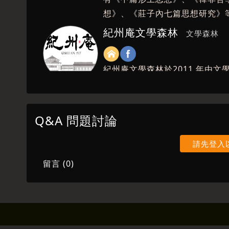
想》、《莊子內七篇思想研究》
紀州庵文學森林
文學森林
紀州庵文學森林於2011 年由
講座以及藝文活動，帶領讀者閱
文學夢】以及邀請多位重要級文
重要課程，2020年起不只辦理
Q&A 問題討論
隨著講者的影像與聲音，轉換成
請先登入
留言 (
0
)