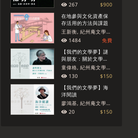
267
$900
在地參與文化資產保
存活用的方法與課題
王新衡, 紀州庵文學森
林
1484
免費
【我們的文學夢】謎
與朋友：關於文學創
作的一些陳述
童偉格, 紀州庵文學森
林
130
$150
【我們的文學夢】海
洋閱讀
廖鴻基, 紀州庵文學森
林
20
$150