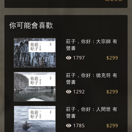
編、《聯合文學》社長、東海大學美術系創系系
主任等，先後執教於臺灣多所知名學府。 現專事
寫作、繪畫、藝術美學研究推廣，曾與趨勢教育
你可能會喜歡
基金會執行長陳怡蓁共同主持中廣《藝文Fun輕
鬆》節目，長年以佈道的心情傳播對美的感動。
莊子，你好：大宗師 有
個展與聯展遍及各地，著作有詩集、散文、小
聲書
說、藝術史、美學專論、畫冊、有聲書等數十
1797
$299
種，作品多次獲獎。
莊子，你好：德充符 有
聲書
1292
$299
莊子，你好：人間世 有
聲書
1785
$299