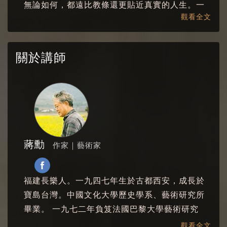
無論如何，都遠比教條還更貼近真實的人生。一
觀看全文
個故事可以反覆讀，可能是因為那故事本身不是
道理，道理通常很簡單，不難懂，但是有比道理
更高的存在，像一朵花，或一個夢，似懂非懂，
關於講師
可以用一生去反覆咀嚼，像是品味自己的生命，
甜酸鹹辣苦，你都嚐過，都不會消失，留在身體
最深處，時時會出來和你對話。
所以，21世紀下的你我，還能靜下來聽一聽古老
的故事嗎？
蔣勳
作家｜藝術家
福建長樂人。一九四七年生於古都西安，成長於
寶島台灣。中國文化大學歷史學系、藝術研究所
畢業。 一九七二年負笈法國巴黎大學藝術研究
所，一九七六年返台。曾任《雄獅美術》月刊主
觀看全文