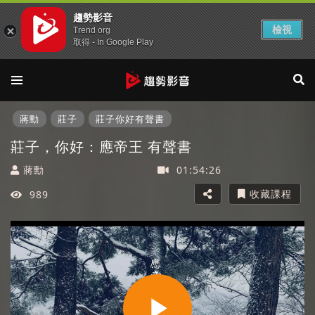
趨勢影音
檢視
Trend org
取得 - In Google Play
蔣勳
莊子
莊子你好有聲書
莊子，你好：應帝王 有聲書
蔣勳
01:54:26
收藏課程
989