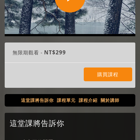
Play
Video
NT$299
無限期觀看 -
購買課程
這堂課將告訴你
課程單元
課程介紹
關於講師
這堂課將告訴你