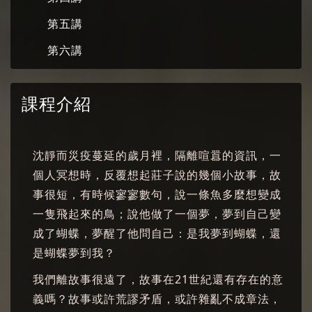
第五講
第六講
課程介紹
沈靜而災疫蔓延的歲月裡，隔離喧囂的資訊，一
個人冥想時，反覆想起莊子說的幾個小故事，故
事很短，有時候寥寥數句，說一條魚多麼想變成
一隻飛起來的鳥；說他做了一個夢，夢到自己變
成了蝴蝶，夢醒了他問自己：是我夢到蝴蝶，還
是蝴蝶夢到我？
我們離故事很遠了，故事在21世紀還有存在的意
義嗎？故事或許荒謬矛盾，或許雜亂不成章法，