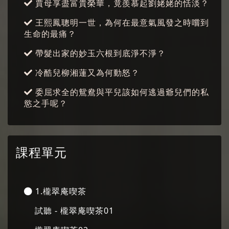
賈母享盡富貴榮華，竟羨慕起劉姥姥的恬淡？
王熙鳳聰明一世，為何在最意氣風發之時嚐到
生命的最痛？
帶髮出家的妙玉六根到底淨不淨？
冷酷兒柳湘蓮又為何動怒？
委屈求全的鴛鴦與平兒該如何逃過爺兒們的私
慾之手呢？
課程單元
1.櫳翠庵喫茶
試聽 - 櫳翠庵喫茶01