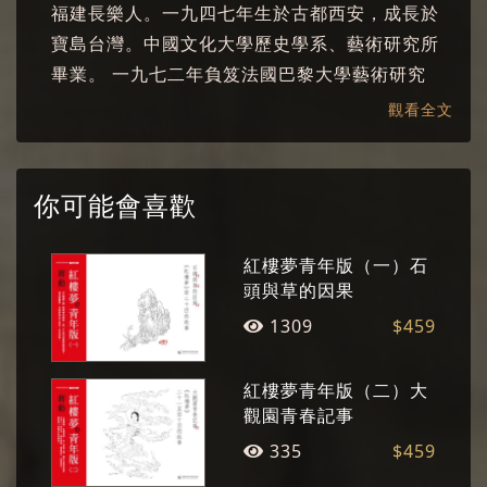
福建長樂人。一九四七年生於古都西安，成長於
柳湘蓮02
寶島台灣。中國文化大學歷史學系、藝術研究所
柳湘蓮03
畢業。 一九七二年負笈法國巴黎大學藝術研究
8.香菱習詩
所，一九七六年返台。曾任《雄獅美術》月刊主
觀看全文
編、《聯合文學》社長、東海大學美術系創系系
香菱習詩01
主任等，先後執教於臺灣多所知名學府。 現專事
香菱習詩02
寫作、繪畫、藝術美學研究推廣，曾與趨勢教育
你可能會喜歡
基金會執行長陳怡蓁共同主持中廣《藝文Fun輕
香菱習詩03
鬆》節目，長年以佈道的心情傳播對美的感動。
紅樓夢青年版（一）石
9.冬日衣景
個展與聯展遍及各地，著作有詩集、散文、小
頭與草的因果
冬日衣景01
說、藝術史、美學專論、畫冊、有聲書等數十
1309
$459
種，作品多次獲獎。
冬日衣景02
紅樓夢青年版（二）大
冬日衣景03
觀園青春記事
10.詩戲
335
$459
詩戲01