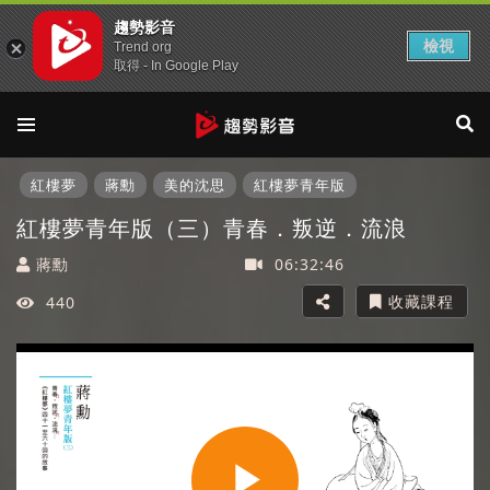
趨勢影音
檢視
Trend org
取得 - In Google Play
紅樓夢
蔣勳
美的沈思
紅樓夢青年版
紅樓夢青年版（三）青春．叛逆．流浪
蔣勳
06:32:46
收藏課程
440