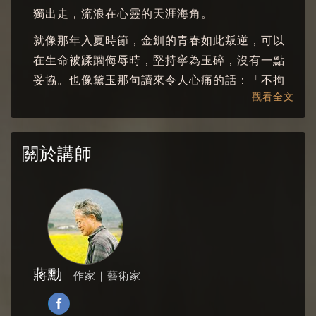
王熙鳳壽宴02
獨出走，流浪在心靈的天涯海角。
王熙鳳壽宴03
就像那年入夏時節，金釧的青春如此叛逆，可以
在生命被蹂躪侮辱時，堅持寧為玉碎，沒有一點
5.老管家賴嬤嬤
妥協。也像黛玉那句讀來令人心痛的話：「不拘
老管家賴嬤嬤01
觀看全文
哪裡的水，舀一碗，看著哭去」。還有一個少年
老管家賴嬤嬤02
寶玉，在平兒受辱之時，他要平兒知道：生命最
困頓受辱傷痛的時刻，都不要難看邋遢，應該讓
老管家賴嬤嬤03
關於講師
自己潔淨美麗起來。
6.鴛鴦拒婚
紅樓夢在哭青春、哭叛逆的生命、哭生死流浪的
鴛鴦拒婚01
聚散，有多少不可告人的幽微心事等待一一探
鴛鴦拒婚02
尋。這些深情的生命，或許今日也還活在我們生
活周遭吧！
鴛鴦拒婚03
蔣勳
7.柳湘蓮
作家｜藝術家
柳湘蓮01