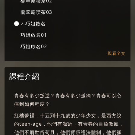
櫳翠庵喫茶02
櫳翠庵喫茶03
2.巧姐啟名
巧姐啟名01
巧姐啟名02
觀看全文
巧姐啟名03
3.祭水
課程介紹
祭水01
祭水02
青春有多少叛逆？青春有多少孤獨？青春可以心
祭水03
痛到如何程度？
4.王熙鳳壽宴
紅樓夢裡，十五到十九歲的少年少女，是西方說
的teen-age，他們有潔癖，有青春的自負傲氣，
王熙鳳壽宴01
他們不屑世俗苟且，他們背叛禮法體制，他們孤