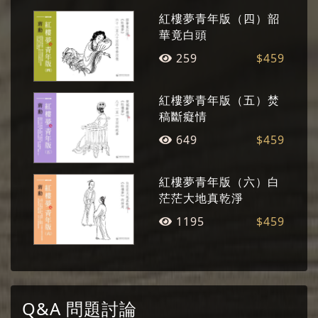
詩戲02
紅樓夢青年版（四）韶
華竟白頭
詩戲03
259
$459
11.襲人探病
襲人探病01
紅樓夢青年版（五）焚
稿斷癡情
襲人探病02
649
$459
襲人探病03
12.晴雯補裘
紅樓夢青年版（六）白
茫茫大地真乾淨
晴雯補裘01
1195
$459
晴雯補裘02
晴雯補裘03
13.年宵
Q&A 問題討論
年宵01