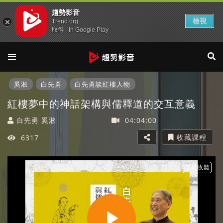
趨勢影音
檢視
Trend org
取得 - In Google Play
奚淞
白先勇
白先勇談紅樓人物
紅樓夢中的神話架構與儒釋道的交互意義
白先勇 奚淞
04:04:00
收藏課程
6317
背景收聽