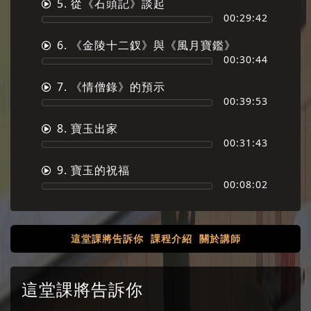
5. 從《石頭記》談起
00:29:42
6. 《金陵十二釵》與《風月寶鑑》
00:30:44
7. 《情僧錄》的預示
00:39:53
8. 寶玉出家
00:31:43
9. 寶玉的祝福
00:08:02
這堂課將告訴你
課程介紹
關於講師
這堂課將告訴你