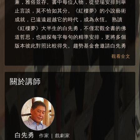
兼，雅俗並存。書中每位人物，從登場安排到舉
止言談，莫不恰如其分。《紅樓夢》的小說藝術
成就，已遠遠超越它的時代，成為永恆。 熟讀
《紅樓夢》大半生的白先勇，不僅宏觀全書的佛
道哲思，也細探每字每句的精準安排，更將多個
版本彼此對照比較得失。趨勢基金會邀請白先勇
老師，將畢生的紅學研究心得濃縮於四場系列講
觀看全文
座，從寫作藝術與美學觀點，重新解構《紅樓
夢》搶救程乙本、搶救後四十回、搶救尤三姐，
關於講師
拭乾黛玉的眼淚，圓滿寶玉的情緣。
演講時間：2018年6月
主辦單位：趨勢教育基金會 協辦單位：中華民國
筆會、台灣大學台灣文學所
白先勇
作家 | 戲劇家