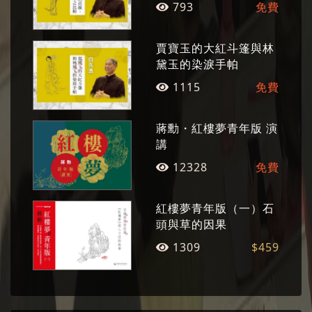
793
免費
賈寶玉的大紅斗篷與林
黛玉的染淚手帕
奚淞
手藝人
1115
免費
畫家、文學家，樂以「手藝人」自居。 一九四六
年出生，國立藝專美術科畢業後，留學法國巴黎
蔣勳・紅樓夢青年版 演
習畫。返國後曾任《雄獅美術》主編，長期投入
講
《漢聲》雜誌的民俗鄉野調查、兒童叢書編寫策
12328
免費
劃等工作，並在報刊上發表系列木刻版畫與散
文，題材包括中國古神話故事、花卉植物、鄉土
紅樓夢青年版（一）石
人物、佛經故事等。中年後潛心學佛，擅佛教藝
頭與草的因果
術創作，尤以白描觀音著稱。多年來對佛法的探
1309
$459
尋，反映於晚年繪畫作品，內容富含對生命的探
索，為台灣少數用西方美術技巧繪畫東方佛教文
化的藝術家。奚淞把美術創作當作為集中精神的
禪修，如是心與手交替運作，輾轉前行，追尋生