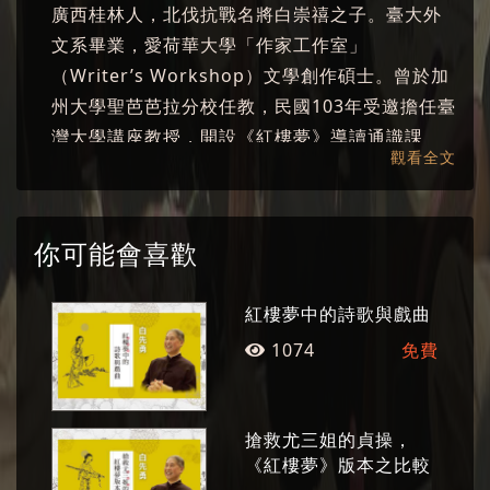
廣西桂林人，北伐抗戰名將白崇禧之子。臺大外
文系畢業，愛荷華大學「作家工作室」
（Writer’s Workshop）文學創作碩士。曾於加
州大學聖芭芭拉分校任教，民國103年受邀擔任臺
灣大學講座教授，開設《紅樓夢》導讀通識課
觀看全文
程。 白先勇是小說家、散文家、評論家、戲劇
家，著作極豐，短篇小說集《寂寞的十七歲》、
《臺北人》、《紐約客》，長篇小說《孽子》，
你可能會喜歡
散文集《驀然回首》、《明星咖啡館》、《第六
隻手指》、《樹猶如此》，舞臺劇劇本《遊園驚
紅樓夢中的詩歌與戲曲
夢》、電影劇本《金大班的最後一夜》、《玉卿
1074
免費
嫂》、《孤戀花》、《最後的貴族》等。兩岸均
已出版《白先勇作品集》。關於白先勇文學創作
的研究，兩岸均不斷有學者投入，人數眾多，面
搶救尤三姐的貞操，
向多元，形成白先勇文學經典化現象。
《紅樓夢》版本之比較