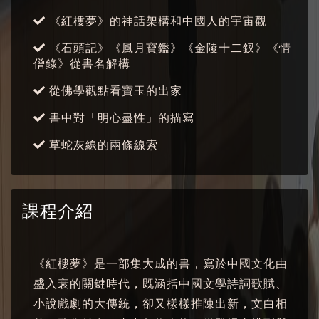
《紅樓夢》的神話架構和中國人的宇宙觀
《石頭記》《風月寶鑑》《金陵十二釵》《情
僧錄》從書名解構
從佛學觀點看寶玉的出家
書中對「明心盡性」的描寫
草蛇灰線的兩條線索
課程介紹
《紅樓夢》是一部集大成的書，寫於中國文化由
盛入衰的關鍵時代，既涵括中國文學詩詞歌賦、
小說戲劇的大傳統，卻又樣樣推陳出新，文白相