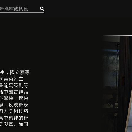
出生，國立藝專
獅美術》主
書編寫策劃等
括中國古神話
心學佛，擅佛
尋，反映於晚
西方美術技巧
集中精神的禪
美與真。如同