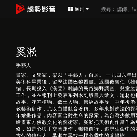
類別
奚淞
手藝人
畫家、文學家，樂以「手藝人」自居。 一九四六年
美術科畢業後，留學法國巴黎習畫。返國後曾任《雄
編，長期投入《漢聲》雜誌的民俗鄉野調查、兒童叢
工作，並在報刊上發表系列木刻版畫與散文，題材包
故事、花卉植物、鄉土人物、佛經故事等。中年後潛
教藝術創作，尤以白描觀音著稱。多年來對佛法的探
年繪畫作品，內容富含對生命的探索，為台灣少數用
繪畫東方佛教文化的藝術家。奚淞把美術創作當作為
修，如是心與手交替運作，輾轉前行，追尋生命中的
古代的修行人，奚淞在尋找一棵心靈中的菩提樹。