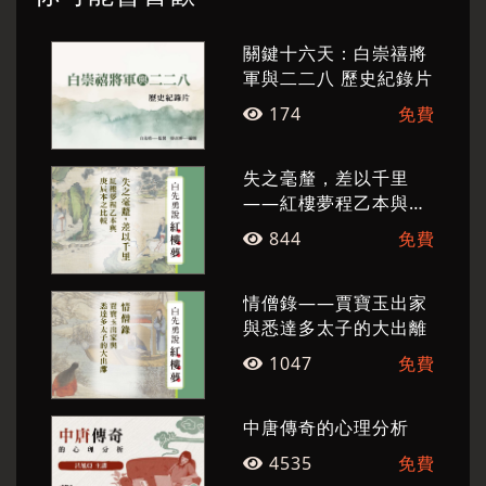
Press Park 》。
關鍵十六天：白崇禧將
軍與二二八 歷史紀錄片
174
免費
失之毫釐，差以千里
——紅樓夢程乙本與庚
辰本之比較
844
免費
情僧錄——賈寶玉出家
與悉達多太子的大出離
1047
免費
中唐傳奇的心理分析
4535
免費