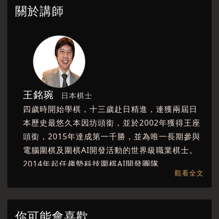
關於講師
王銘琬
日本棋士
四歲時開始學棋，十三歲赴日精進，連獲兩屆日
本歷史最悠久本因坊頭銜，並於2002年獲得王座
頭銜，2015年達成第一千勝，並為唯一長期參與
電腦圍棋及圍棋AI開發活動的世界級職業棋士。
2014年起任趨勢科技圍棋AI開發團隊
觀看全文
「GoTrend」顧問。 中文著作有《新棋紀樂
園》、《棋士與AI》（大塊文化出版）《迎接AI
新時代》（遠流出版）日文著作有《棋士與AI》
你可能會喜歡
(岩波書店)等十數本，以及英文著作《Zone