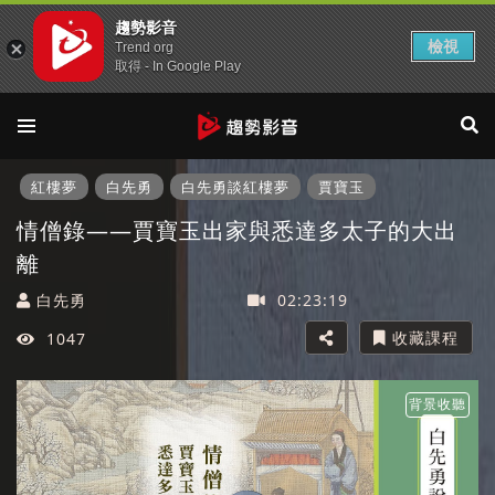
趨勢影音
檢視
Trend org
取得 - In Google Play
紅樓夢
白先勇
白先勇談紅樓夢
賈寶玉
情僧錄——賈寶玉出家與悉達多太子的大出
離
白先勇
02:23:19
收藏課程
1047
背景收聽