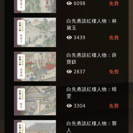
6098
免費
已出版《白先勇作品集》。關於白先勇文學創作
的研究，兩岸均不斷有學者投入，人數眾多，面
白先勇談紅樓人物：林
向多元，形成白先勇文學經典化現象。
黛玉
3439
免費
白先勇談紅樓人物：薛
寶釵
2837
免費
白先勇談紅樓人物：晴
雯
3304
免費
白先勇談紅樓人物：襲
人