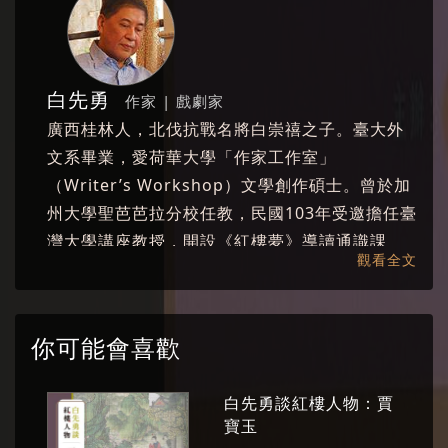
小處的差異，失之毫釐，差以千里。
🕑️ 講座一、 10/15 週日 2:30—4:30 @ 國家圖書
館B1多功能展演廳
情僧錄——賈寶玉出家與悉達
多太子的大出離
白先勇
作家 | 戲劇家
廣西桂林人，北伐抗戰名將白崇禧之子。臺大外
🕑️ 講座二、 10/22 週日2:30—4:30 @ 國家圖書
文系畢業，愛荷華大學「作家工作室」
館B1多功能展演廳
失之毫釐，差以千里——紅樓
（Writer’s Workshop）文學創作碩士。曾於加
夢程乙本與庚辰本之比較
州大學聖芭芭拉分校任教，民國103年受邀擔任臺
灣大學講座教授，開設《紅樓夢》導讀通識課
觀看全文
程。 白先勇是小說家、散文家、評論家、戲劇
家，著作極豐，短篇小說集《寂寞的十七歲》、
《臺北人》、《紐約客》，長篇小說《孽子》，
你可能會喜歡
散文集《驀然回首》、《明星咖啡館》、《第六
隻手指》、《樹猶如此》，舞臺劇劇本《遊園驚
白先勇談紅樓人物：賈
夢》、電影劇本《金大班的最後一夜》、《玉卿
寶玉
嫂》、《孤戀花》、《最後的貴族》等。兩岸均