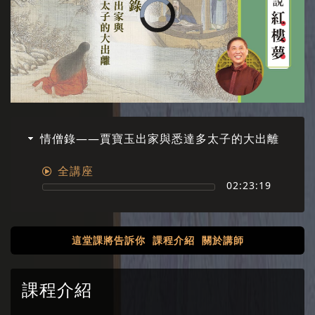
情僧錄——賈寶玉出家與悉達多太子的大出離
全講座
02:23:19
這堂課將告訴你
課程介紹
關於講師
課程介紹