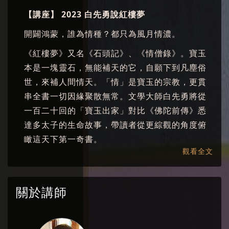
【講座】 2023 白先勇說紅樓夢
開闢鴻蒙，誰為情種？都只為風月情濃。
《紅樓夢》又名《石頭記》、《情僧錄》。寶玉
本是一塊靈石，無能補天的它，自願下到凡塵俗
世，來補人間情天。「情」是寶玉的宗教，更貫
串全書一切因緣聚散無常。文學大師白先勇將從
一百二十回的「寶玉出家」對比《佛陀前傳》悉
達多太子的生命故事，帶讀者從更綜觀的角度俯
瞰這天下第一奇書。
觀看全文
文學大師白先勇十歲開始讀《紅樓夢》，畢生半
輩子講授《紅樓夢》，對他來說《紅樓夢》是一
本文學聖經。而經過細細比對與拆解「程乙本」
關於講師
與「庚辰本」兩種版本內容，他將從一位小說家
的觀點，帶我們從看見這部偉大其書如何可以因