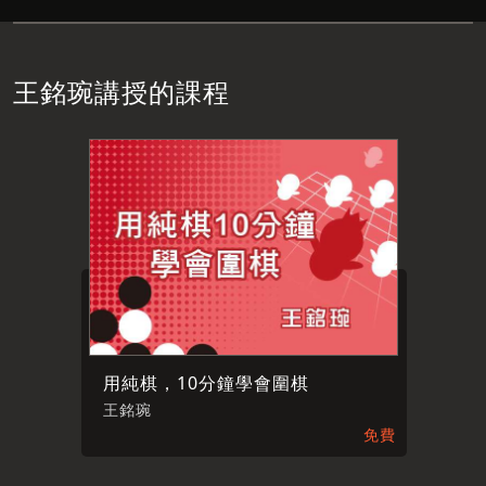
王銘琬講授的課程
用純棋，10分鐘學會圍棋
王銘琬
免費