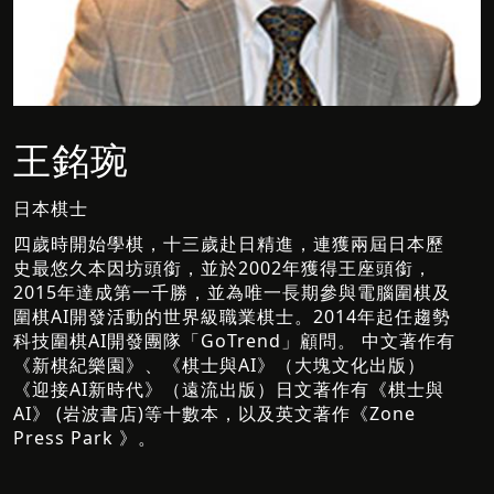
王銘琬
日本棋士
四歲時開始學棋，十三歲赴日精進，連獲兩屆日本歷
史最悠久本因坊頭銜，並於2002年獲得王座頭銜，
2015年達成第一千勝，並為唯一長期參與電腦圍棋及
圍棋AI開發活動的世界級職業棋士。2014年起任趨勢
科技圍棋AI開發團隊「GoTrend」顧問。 中文著作有
《新棋紀樂園》、《棋士與AI》（大塊文化出版）
《迎接AI新時代》（遠流出版）日文著作有《棋士與
AI》 (岩波書店)等十數本，以及英文著作《Zone
Press Park 》。