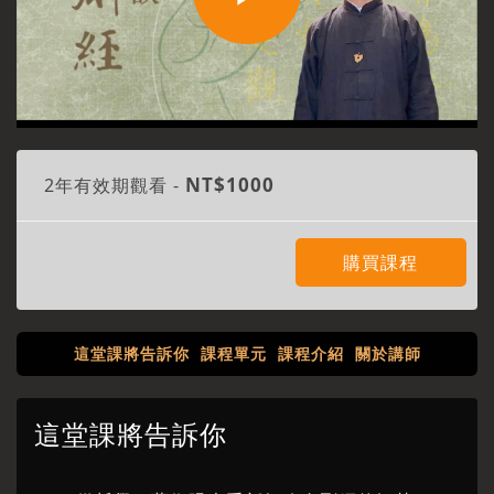
Play
Video
NT$1000
2年有效期觀看 -
購買課程
這堂課將告訴你
課程單元
課程介紹
關於講師
這堂課將告訴你