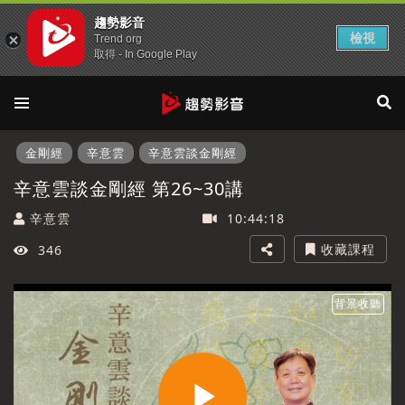
趨勢影音
檢視
Trend org
取得 - In Google Play
金剛經
辛意雲
辛意雲談金剛經
辛意雲談金剛經 第26~30講
辛意雲
10:44:18
收藏課程
346
背景收聽