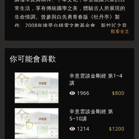
常生活，享有傳統國學之美，體驗古人所展現的
生命情調。曾參與白先勇青春版《牡丹亭》製
作。2008年接受台積電文教基金會、新竹IC之音
觀看全文
廣播電台的共同邀請，開設《論語辛說》節目，
以深入淺說的方式詮釋孔子語錄，頗受各界好
評。2010年獲得第十四屆台北文化獎，爾後陸續
你可能會喜歡
推出《論語辛說》、《莊子辛說》系列有聲作
品。 除了在大學授課，他也長期指導建國中學國
辛意雲談金剛經 第1~4
學社達四十餘載，以結合國際時事、文學、哲學
講
講說國學經典，開啟心智與潛能，許多學生至今
1966
$800
仍感念。
辛意雲談金剛經 第
5~10講
1214
$1200