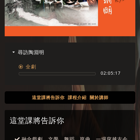
尋訪陶淵明
全劇
02:05:17
這堂課將告訴你
課程介紹
關於講師
這堂課將告訴你
融合戲劇、文學、舞蹈、崑曲，一場穿越古今