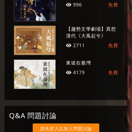
【書法】黃崇鏗、許郭璜
波》，更開啟了以古典詩詞入戲，融貫京崑曲調
996
免費
的文學劇場新風格，共同開發出具有臺灣原創精
【粉筆字】辛意雲 【硬體字】陳義芝
神的文學劇場形式。
【趨勢文學劇場】異想
本劇內容於2014年首演於高雄社教館 感謝國光劇
漢代《大風起兮》
團協力演出
2711
免費
趨勢教育基金會精心打造「經典文學劇場」系
東坡在臺灣
列，自2012年起每年聚焦一位中國經典大文豪，
4179
免費
透過現代舞台表現，以講演的方式講述其生平、
詮釋其作品、探討其人生哲學，同時以京崑劇、
國樂、南北管、舞蹈、武術、皮影戲、書法及影
像動畫等種種藝術方式，演繹其文學作品的意
境，並朗誦新詩以表達敬意，務求連結當代人的
Q&A 問題討論
生活與感情。這是傳承，也是創新。
請先登入以加入問題討論