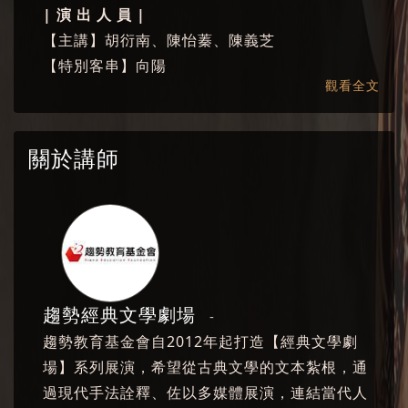
| 演 出 人 員 |
【主講】胡衍南、陳怡蓁、陳義芝
【特別客串】向陽
觀看全文
【演員】郭岷勤、潘宜彤、楊豐維、張世暘
【崑曲】溫宇航、鄒慈愛、陳清河
【樂手】郭岷勤(古箏)、潘宜彤(中阮)、徐瑋廷(鍵
關於講師
盤)、任重(笛、蕭)、
葉維仁(二胡)、梁家寧(琵琶)、劉羿伶(擊樂)、李
仁皓(擊樂)
【聲樂】林貝憶
【北管】許淑慧、廖梒瑜、敖裴倫、梁承忠、劉
昭宏
趨勢經典文學劇場
-
【武術】蔡家元、陳建淞
趨勢教育基金會自2012年起打造【經典文學劇
【舞蹈】程心怡、林棋清、林維哲、周秦
場】系列展演，希望從古典文學的文本紮根，通
| 製 作 團 隊 |
過現代手法詮釋、佐以多媒體展演，連結當代人
【製作人】陳怡蓁 【文學指導】陳義芝