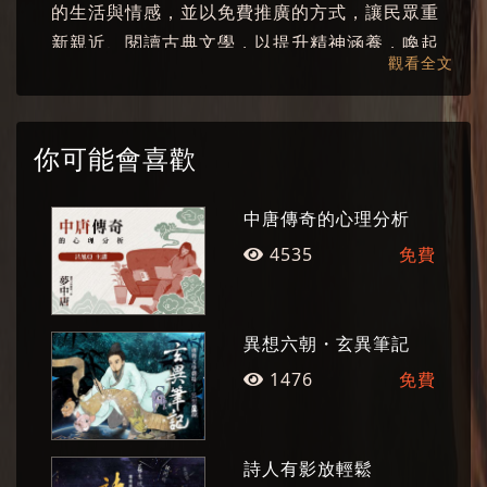
的生活與情感，並以免費推廣的方式，讓民眾重
【導演‧編劇】李易修 【舞臺監督】黃國鋒
新親近、閱讀古典文學，以提升精神涵養，喚起
【舞臺設計】王孟超 【舞臺設計助理】楊世丞
觀看全文
人們對於生命之反思，希冀整體社會對自己的文
【道具】謝均安 【音樂總監】張儷瓊
學、歷史與文化有更深刻的理解。
【舞蹈設計】蕭賀文 【燈光設計】江佶洋
【燈光設計助理】偕志語 【燈光技術指導】陳建
你可能會喜歡
宇
【燈光技術執行】瓦豆We Do Group、廖曉佩、
中唐傳奇的心理分析
江坤哲
4535
免費
國光劇團
-
【服裝設計】顏莉穎 【服裝製作】劉亭憶、徐祥
峯
【梳化】林詩羚、陳雪如、盧乃思
國光劇團以延續傳統戲曲及推動藝術教育為使
異想六朝・玄異筆記
【影像設計】陳建蓉 【影像協同設計】張暉明
命，除了老戲新編之外，也不斷開發戲劇的題材
1476
免費
空間。2012年起，趨勢教育基金會陸續邀請部分
【影像執行】張以沁、高郁喬
國光劇團名角扮演【趨勢經典文學劇場】中經典
【攝影】藍祺聖 【水墨】許郭璜、曾霆羽
文學家的角色；2017年二個單位共同合製《定風
詩人有影放輕鬆