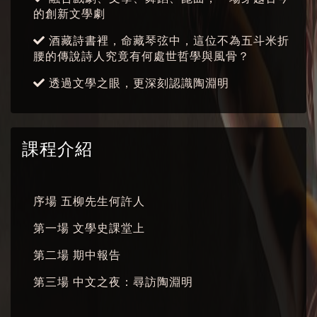
的創新文學劇
酒藏詩書裡，命藏琴弦中，這位不為五斗米折
腰的傳說詩人究竟有何處世哲學與風骨？
透過文學之眼，更深刻認識陶淵明
課程介紹
序場 五柳先生何許人
第一場 文學史課堂上
第二場 期中報告
第三場 中文之夜：尋訪陶淵明