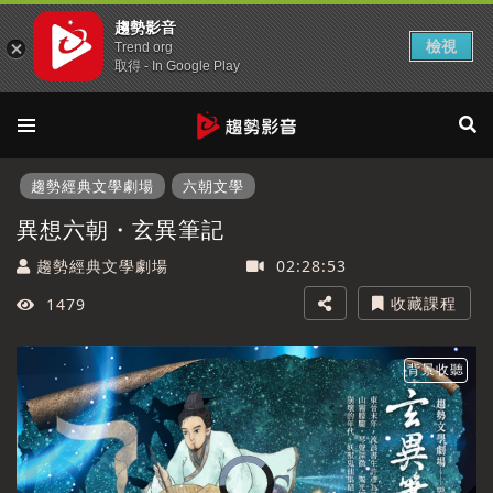
趨勢影音
檢視
Trend org
取得 - In Google Play
趨勢經典文學劇場
六朝文學
異想六朝・玄異筆記
趨勢經典文學劇場
02:28:53
收藏課程
1479
背景收聽