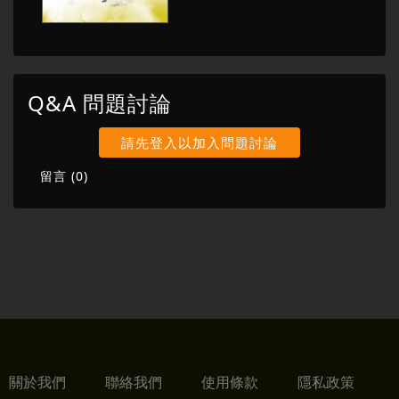
偶戲執行導演｜邱米溱
音樂作曲｜朱雲嵩
影像設計｜王奕盛
Q&A 問題討論
燈光設計｜高一華
請先登入以加入問題討論
舞台設計｜謝均安
留言 (
0
)
服裝設計｜林玉媛
戲偶美術設計｜孫立之
戲偶結構設計｜余孟儒
舞臺監督｜黃詩蘋
執行製作｜蔡菁芳
主辦單位｜趨勢教育基金會
關於我們
聯絡我們
使用條款
隱私政策
偶戲協力｜無獨有偶工作室劇團