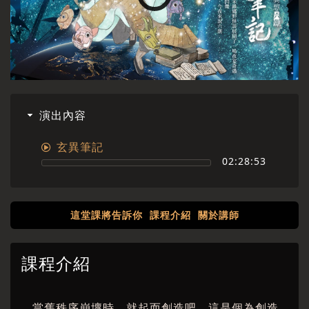
演出內容
玄異筆記
02:28:53
這堂課將告訴你
課程介紹
關於講師
課程介紹
當舊秩序崩壞時，就起而創造吧，這是個為創造