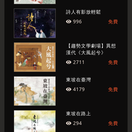
主講｜陳義芝、陳怡蓁
戲劇｜溫宇航、朱安麗、徐挺芳、葉信威、馮文
詩人有影放輕鬆
星、鄒子敏
996
免費
偶戲｜林伯龍、蘇柏庭、賴澤儀、宋宜珊
樂師｜任重（鍵盤）、潘宜彤（中阮）、黃文新
【趨勢文學劇場】異想
（笙）、陳胤錞（打擊）、陳宛琳（古箏）、許
漢代《大風起兮》
宥閎（笛簫）
2711
免費
（二）製作團隊
東坡在臺灣
製作人｜陳怡蓁
4179
免費
文學總策畫｜陳義芝
編劇、導演｜李易修
東坡在路上
副導演暨動作設計｜林春輝（小得）
294
免費
偶戲指導｜鄭嘉音