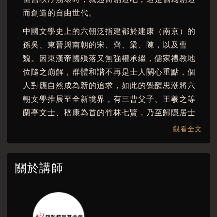
而創造的自由世代。
中國文學史上的六朝泛指建都於建康（南京）的
孫吳、東晉與南朝的宋、齊、梁、陳，以及曹
魏。因東漢帝國殞落又無強權承繼，儒家禮教地
位隨之崩解，群體和諧不再是士人關心重點，個
人對應自然成為新的追求，如此的覺醒思潮將六
朝文學推展至全新境界，有三曹父子、王羲之等
蘭亭文士、嵇康為首的竹林七賢，乃至歸隱居士
左思與陶淵明。除了為人所知的〈世說新語〉這
觀看全文
類志人小說外，〈搜神記〉〈續搜神記〉等志怪
新體例亦開始風行。
關於講師
『異想六朝・玄異筆記』
以此社會脈絡為背景，
劇情描述一位山中人許彥為查訪各種鄉野怪談而
行腳四方。是夜，他遇見一位名為左生的術士，
就此步入左生與鬼妾王氏、負心漢談生、狐狸精