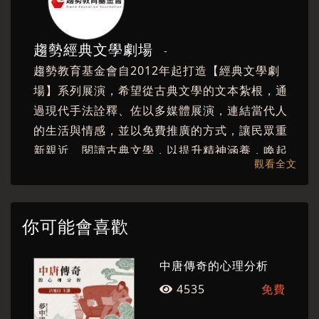
麗娘之間剪不斷理還亂的糾纏輪迴中。怪談夜宴
由此開展，不論是妖、是獸、是鬼、是仙，每位
趨勢經典文學劇場
-
出場角色都華麗變身為說書人爭相在這部玄異筆
趨勢教育基金會自2012年起打造【經典文學劇
記寫上一則傳說。故事接連著故事，如夢如幻直
場】系列展演，希望從古典文學的文本紮根，通
至天明，
故事說到最後，是誰忘了彼此的約定？
過現代手法詮釋、佐以多媒體展演，連結當代人
又是誰不願放手造就這難解困局？
的生活與情感，並以免費推廣的方式，讓民眾重
趨勢教育基金會執行長陳怡蓁、詩人教授陳義
新親近、閱讀古典文學，以提升精神涵養，喚起
芝、鬼才編導李易修最新創作，
繼「異想漢代・
觀看全文
人們對於生命之反思，希冀整體社會對自己的文
大風起兮」後，2021年趨勢文學劇場再進化
，更
學、歷史與文化有更深刻的理解。
魔幻風趣的劇情，結合人文內涵、偶戲、人聲演
唱與影像燈光，
為您說說六朝那些事，曾經有一
你可能會喜歡
群人，如此瀟灑任性的活過。
中唐傳奇的心理分析
【創意製作團隊】
4535
免費
（一）演出人員