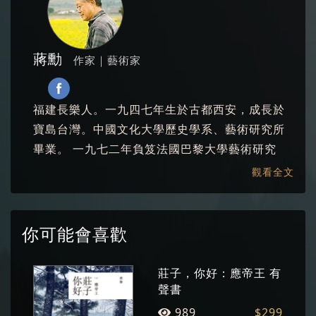
蔣勳
作家｜藝術家
福建長樂人。一九四七年生於古都西安，成長於
寶島台灣。中國文化大學歷史學系、藝術研究所
畢業。 一九七二年負笈法國巴黎大學藝術研究
所，一九七六年返台。曾任《雄獅美術》月刊主
觀看全文
編、《聯合文學》社長、東海大學美術系創系系
主任等，先後執教於臺灣多所知名學府。 現專事
寫作、繪畫、藝術美學研究推廣，曾與趨勢教育
你可能會喜歡
基金會執行長陳怡蓁共同主持中廣《藝文Fun輕
鬆》節目，長年以佈道的心情傳播對美的感動。
莊子，你好：應帝王 有
個展與聯展遍及各地，著作有詩集、散文、小
聲書
說、藝術史、美學專論、畫冊、有聲書等數十
989
$299