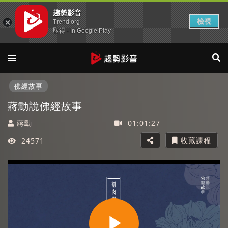
趨勢影音
檢視
Trend org
取得 - In Google Play
佛經故事
蔣勳說佛經故事
蔣勳
01:01:27
收藏課程
24571