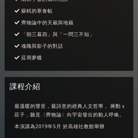
蘇軾的寒食帖
齊物論中的天籟與地籟
「朝三暮四」與「一問三不知」
魂魄與影子的對話
莊周夢蝶
課程介紹
最溫暖的聲音，最詩意的經典人文哲學， 蔣勳ｘ
莊子，聽見〈齊物論〉向宇宙發出的動人呼喚。
本演講為2019年5月 於高雄社教館舉辦