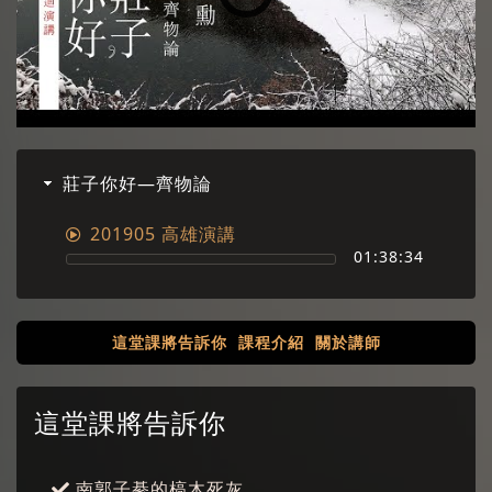
莊子你好—齊物論
201905 高雄演講
01:38:34
這堂課將告訴你
課程介紹
關於講師
這堂課將告訴你
南郭子綦的槁木死灰