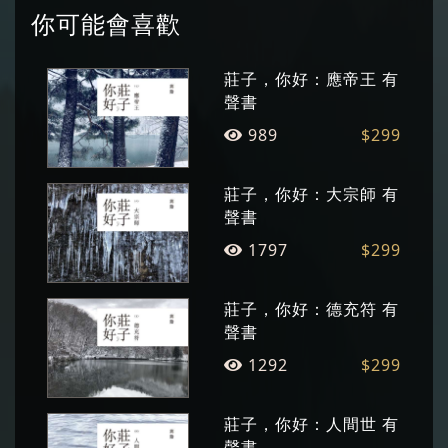
寫作、繪畫、藝術美學研究推廣，曾與趨勢教育
你可能會喜歡
基金會執行長陳怡蓁共同主持中廣《藝文Fun輕
鬆》節目，長年以佈道的心情傳播對美的感動。
莊子，你好：應帝王 有
個展與聯展遍及各地，著作有詩集、散文、小
聲書
說、藝術史、美學專論、畫冊、有聲書等數十
989
$299
種，作品多次獲獎。
莊子，你好：大宗師 有
聲書
1797
$299
莊子，你好：德充符 有
聲書
1292
$299
莊子，你好：人間世 有
聲書