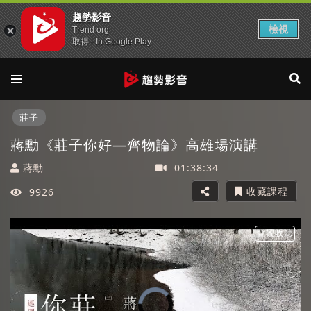
趨勢影音
檢視
Trend org
取得 - In Google Play
莊子
蔣勳《莊子你好—齊物論》高雄場演講
蔣勳
01:38:34
收藏課程
9926
背景收聽