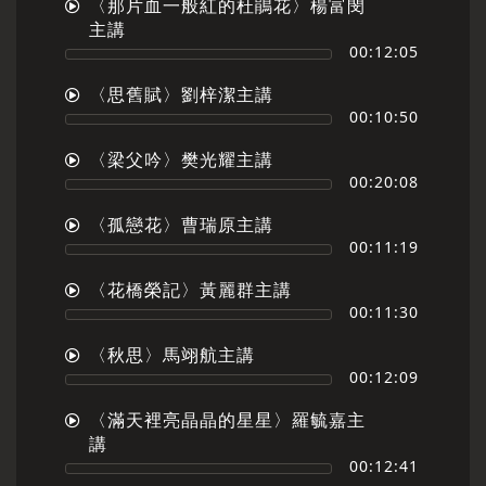
〈那片血一般紅的杜鵑花〉楊富閔
主講
00:12:05
〈思舊賦〉劉梓潔主講
00:10:50
〈梁父吟〉樊光耀主講
00:20:08
〈孤戀花〉曹瑞原主講
00:11:19
〈花橋榮記〉黃麗群主講
00:11:30
〈秋思〉馬翊航主講
00:12:09
〈滿天裡亮晶晶的星星〉羅毓嘉主
講
00:12:41