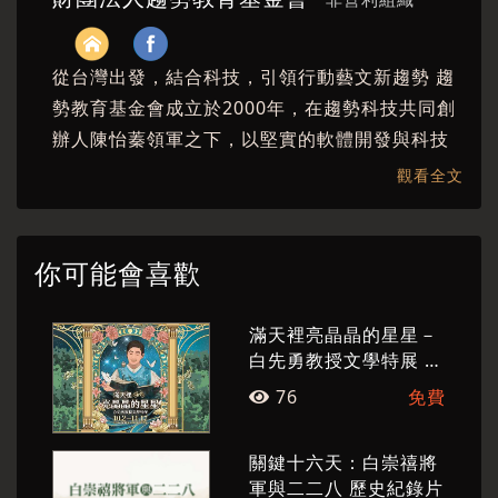
〈秋思〉馬翊航／詩人、作家
〈滿天裡亮晶晶的星星〉羅毓嘉／詩人
從台灣出發，結合科技，引領行動藝文新趨勢 趨
勢教育基金會成立於2000年，在趨勢科技共同創
〈遊園驚夢〉王安祈／劇作家
辦人陳怡蓁領軍之下，以堅實的軟體開發與科技
〈冬夜〉陳柏言／散文作家
經驗做為後盾結合最新的資訊運用，致力以科技
觀看全文
〈國葬〉陳義芝／詩人、文學評論
連結文化，從而推廣藝術與科技教育。 我們以各
種創意實現藝文表現的新可能，激發社會大眾對
文學、藝術的關注與愛好，同時向世界分享台灣
你可能會喜歡
深厚的文化風景。
滿天裡亮晶晶的星星－
白先勇教授文學特展 專
題座談會
76
免費
關鍵十六天：白崇禧將
軍與二二八 歷史紀錄片