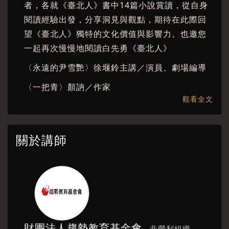
者，各就《臺北人》書中14篇小說賞讀，從自身
閱讀經驗出發，分享洞見與觀點，期待在此際回
望《臺北人》獨特的文化價值與影響力。也邀您
一起再次慢慢地閱讀白先勇《臺北人》
〈永遠的尹雪艷〉徐堰鈴主講／演員、劇場編導
〈一把青〉顏訥／作家
觀看全文
〈歲除〉韓良憶／散文作家
〈金大班的最後一夜〉楊佳嫻／詩人、文學評論
關於講師
〈那片血一般紅的杜鵑花〉楊富閔／小說家
〈思舊賦〉劉梓潔／小說家、編劇
〈梁父吟〉樊光耀／演員
〈孤戀花〉曹瑞原／導演
〈花橋榮記〉黃麗群／作家
財團法人趨勢教育基金會
非營利組織