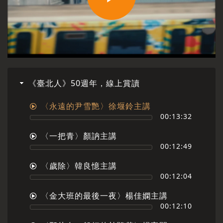
Play
Video
《臺北人》50週年，線上賞讀
〈永遠的尹雪艷〉徐堰鈴主講
00:13:32
〈一把青〉顏訥主講
00:12:49
〈歲除〉韓良憶主講
00:12:04
〈金大班的最後一夜〉楊佳嫻主講
00:12:10