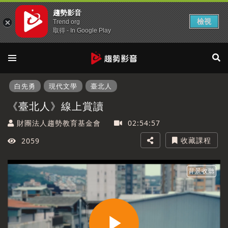
趨勢影音
檢視
Trend org
取得 - In Google Play
白先勇
現代文學
臺北人
《臺北人》線上賞讀
財團法人趨勢教育基金會
02:54:57
收藏課程
2059
背景收聽