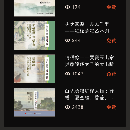
174
免費
失之毫釐，差以千里
——紅樓夢程乙本與庚
辰本之比較
844
免費
情僧錄——賈寶玉出家
與悉達多太子的大出離
1047
免費
白先勇談紅樓人物：薛
蟠、夏金桂、香菱、寶
蟾
2438
免費