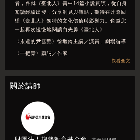
者，各就《臺北人》書中14篇小說賞讀，從自身
閱讀經驗出發，分享洞見與觀點，期待在此際回
望《臺北人》獨特的文化價值與影響力。也邀您
一起再次慢慢地閱讀白先勇《臺北人》
〈永遠的尹雪艷〉徐堰鈴主講／演員、劇場編導
〈一把青〉顏訥／作家
觀看全文
〈歲除〉韓良憶／散文作家
〈金大班的最後一夜〉楊佳嫻／詩人、文學評論
關於講師
〈那片血一般紅的杜鵑花〉楊富閔／小說家
〈思舊賦〉劉梓潔／小說家、編劇
〈梁父吟〉樊光耀／演員
〈孤戀花〉曹瑞原／導演
〈花橋榮記〉黃麗群／作家
財團法人趨勢教育基金會
非營利組織