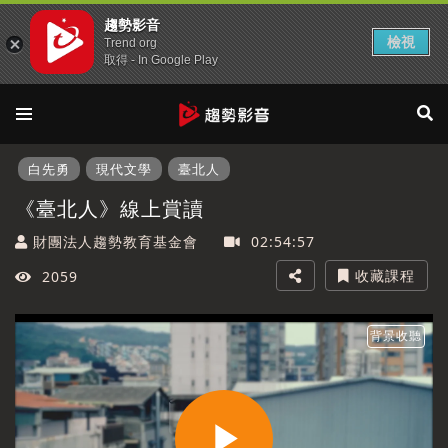
趨勢影音
檢視
Trend org
取得 - In Google Play
白先勇
現代文學
臺北人
《臺北人》線上賞讀
財團法人趨勢教育基金會
02:54:57
收藏課程
2059
背景收聽