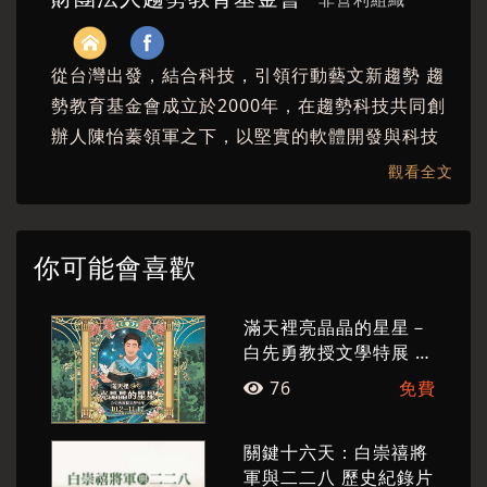
〈秋思〉馬翊航／詩人、作家
〈滿天裡亮晶晶的星星〉羅毓嘉／詩人
從台灣出發，結合科技，引領行動藝文新趨勢 趨
勢教育基金會成立於2000年，在趨勢科技共同創
〈遊園驚夢〉王安祈／劇作家
辦人陳怡蓁領軍之下，以堅實的軟體開發與科技
〈冬夜〉陳柏言／散文作家
經驗做為後盾結合最新的資訊運用，致力以科技
觀看全文
〈國葬〉陳義芝／詩人、文學評論
連結文化，從而推廣藝術與科技教育。 我們以各
種創意實現藝文表現的新可能，激發社會大眾對
文學、藝術的關注與愛好，同時向世界分享台灣
你可能會喜歡
深厚的文化風景。
滿天裡亮晶晶的星星－
白先勇教授文學特展 專
題座談會
76
免費
關鍵十六天：白崇禧將
軍與二二八 歷史紀錄片