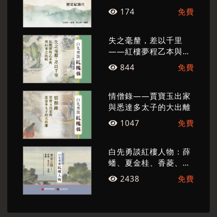
174
免費
失之毫釐，差以千里
——紅樓夢程乙本與庚
辰本之比較
844
免費
情僧錄——賈寶玉出家
與悉達多太子的大出離
1047
免費
白先勇談紅樓人物：薛
蟠、夏金桂、香菱、寶
蟾
2438
免費