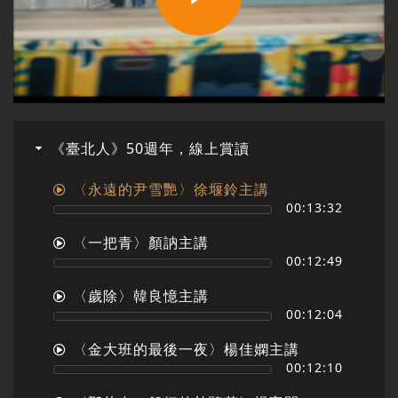
Play
Video
《臺北人》50週年，線上賞讀
〈永遠的尹雪艷〉徐堰鈴主講
00:13:32
〈一把青〉顏訥主講
00:12:49
〈歲除〉韓良憶主講
00:12:04
〈金大班的最後一夜〉楊佳嫻主講
00:12:10