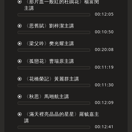
〈那片血一般紅的杜鵑花〉楊富閔
主講
00:12:05
〈思舊賦〉劉梓潔主講
00:10:50
〈梁父吟〉樊光耀主講
00:20:08
〈孤戀花〉曹瑞原主講
00:11:19
〈花橋榮記〉黃麗群主講
00:11:30
〈秋思〉馬翊航主講
00:12:09
〈滿天裡亮晶晶的星星〉羅毓嘉主
講
00:12:41