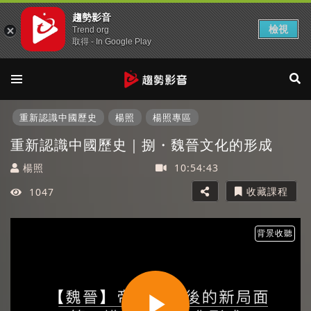
趨勢影音
檢視
Trend org
取得 - In Google Play
重新認識中國歷史
楊照
楊照專區
重新認識中國歷史｜捌・魏晉文化的形成
楊照
10:54:43
收藏課程
1047
背景收聽