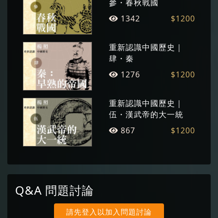
參・春秋戰國
1342
$1200
重新認識中國歷史｜
肆・秦
1276
$1200
重新認識中國歷史｜
伍・漢武帝的大一統
867
$1200
Q&A 問題討論
請先登入以加入問題討論