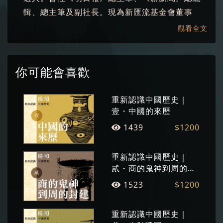
輯、總主筆及副社長。現為新匯流基金會董事
長。已出版數十部文學創作及文化評論著作。擅
觀看全文
長將繁複的概念與厚重的知識，化為淺顯易懂的
故事，洋溢人文精神，並流露其文學情懷。
你可能會喜歡
重新認識中國歷史｜
壹・中國的來歷
1439
$1200
重新認識中國歷史｜
貳・商的鬼神到周的封
建
1523
$1200
重新認識中國歷史｜