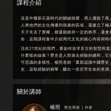
課程介紹
這是中國新石器時代的關鍵跳耀，周人擺脫了商
人將他們的文化傳播到很廣的區域，還建立了極
天子失去了實權，都還能維持一定的秩序，還會
命．這期課程集中介紹周代文化的核心內容與時
活在21世紀的我們，要如何追求亙古的智慧與
什麽樣的線索？歷史是人類過去經驗的總和，它
可思議的多樣性。楊照老師「重新認識中國歷史
史，汲取經驗的精華，釀出一壺芬芳生命的美酒
關於講師
楊照
歷史學家 | 作家