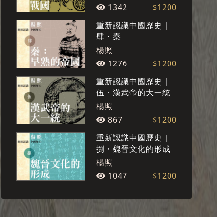
1342
$1200
重新認識中國歷史｜
肆・秦
楊照
1276
$1200
重新認識中國歷史｜
伍・漢武帝的大一統
楊照
867
$1200
重新認識中國歷史｜
捌・魏晉文化的形成
楊照
1047
$1200