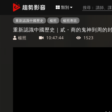
類別
重新認識中國歷史
楊照
楊照專區
重新認識中國歷史｜貳・商的鬼神到周的
楊照
10:47:44
1523