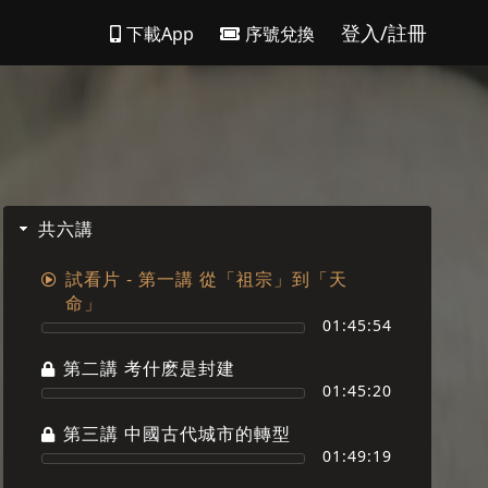
登入/註冊
下載App
序號兌換
共六講
試看片 - 第一講 從「祖宗」到「天
命」
01:45:54
第二講 考什麽是封建
01:45:20
第三講 中國古代城市的轉型
01:49:19