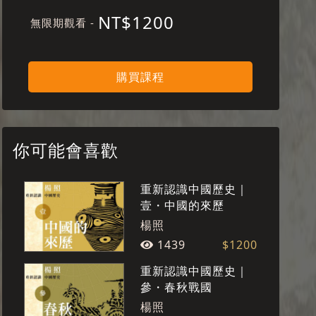
NT$1200
無限期觀看 -
購買課程
你可能會喜歡
重新認識中國歷史｜
壹・中國的來歷
楊照
1439
$1200
重新認識中國歷史｜
參・春秋戰國
楊照