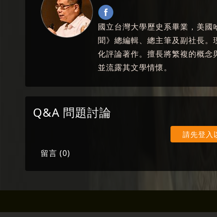
國立台灣大學歷史系畢業，美國
聞》總編輯、總主筆及副社長。
化評論著作。擅長將繁複的概念
並流露其文學情懷。
Q&A 問題討論
請先登入
留言 (
0
)