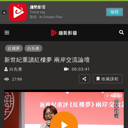
趨勢影音
檢視
Trend org
取得 - In Google Play
紅樓夢
白先勇
新世紀重讀紅樓夢 兩岸交流論壇
白先勇
06:03:41
收藏課程
2196
背景收聽