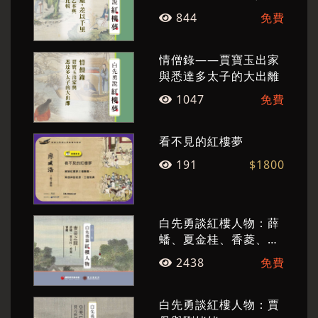
嫂》、《孤戀花》、《最後的貴族》等。兩岸均
辰本之比較
844
免費
已出版《白先勇作品集》。關於白先勇文學創作
的研究，兩岸均不斷有學者投入，人數眾多，面
情僧錄——賈寶玉出家
向多元，形成白先勇文學經典化現象。
與悉達多太子的大出離
1047
免費
看不見的紅樓夢
191
$1800
白先勇談紅樓人物：薛
蟠、夏金桂、香菱、寶
蟾
2438
免費
白先勇談紅樓人物：賈