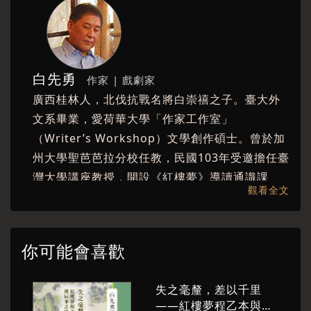
主題三：紅樓夢的文心與史識
黃一農（中研院院士）、郭玉雯（台大中文所退
休教授）、廖咸浩（台大外文系特聘教授）、郝
譽翔（北較大語文與創作系教授）
白先勇
作家 | 戲劇家
主題四：紅樓夢的人物與生活
廣西桂林人，北伐抗戰名將白崇禧之子。臺大外
文系畢業，愛荷華大學「作家工作室」
位靈芝（北京《曹雪芹研究》副主編）、樊志斌
（Writer’s Workshop）文學創作碩士。曾於加
（北京曹雪芹研究館副研究員）、朱嘉雯（東華
州大學聖芭芭拉分校任教，民國103年受邀擔任臺
大學華語中心教授）
灣大學講座教授，開設《紅樓夢》導讀通識課
本論壇2019年6月於台大總圖書館國際會議廳舉
觀看全文
程。 白先勇是小說家、散文家、評論家、戲劇
辦
家，著作極豐，短篇小說集《寂寞的十七歲》、
主辦單位：趨勢教育基金會、台大中文系
《臺北人》、《紐約客》，長篇小說《孽子》，
你可能會喜歡
散文集《驀然回首》、《明星咖啡館》、《第六
媒體協辦：時報文化出版、文訊雜誌
隻手指》、《樹猶如此》，舞臺劇劇本《遊園驚
失之毫釐，差以千里
夢》、電影劇本《金大班的最後一夜》、《玉卿
——紅樓夢程乙本與庚