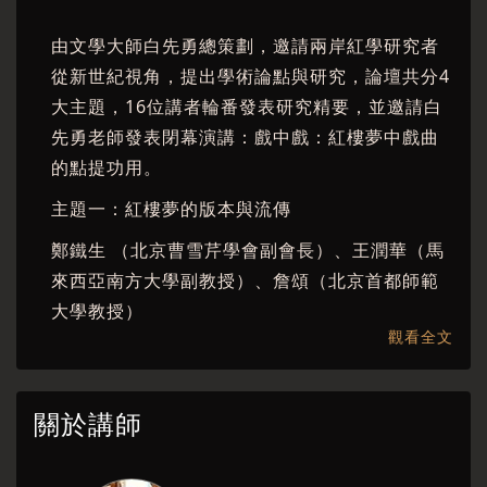
由文學大師白先勇總策劃，邀請兩岸紅學研究者
從新世紀視角，提出學術論點與研究，論壇共分4
大主題，16位講者輪番發表研究精要，並邀請白
先勇老師發表閉幕演講：戲中戲：紅樓夢中戲曲
的點提功用。
主題一：紅樓夢的版本與流傳
鄭鐵生 （北京曹雪芹學會副會長）、王潤華（馬
來西亞南方大學副教授）、詹頌（北京首都師範
大學教授）
觀看全文
主題二：紅樓夢的生命哲思
歐麗娟（台大中文系教授）、康來新（清大中文
關於講師
系退休教授）、辛意雲（北藝大退休教授）、楊
儒賓（清大哲學所教授）