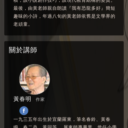
積，談小說創作技巧，談現代教育結構的變質。
最後，由黃老師親自朗讀『我有恐龍多好』簡短
趣味的小詩，年過八旬的黃老師依舊是文學界的
老頑童。
關於講師
黃春明
作家
一九三五年出生於宜蘭羅東，筆名春鈴、黃春
鳴、春二蟲、黃回等。 屏東師專畢業，曾任小學