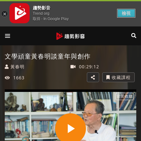
趨勢影音
檢視
Trend org
取得 - In Google Play
文學頑童黃春明談童年與創作
黃春明
00:29:12
收藏課程
1663
背景收聽