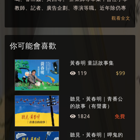
教師、記者、廣告企劃、導演等職。近年除仍專
事寫作，更致力於歌仔戲及兒童劇的編導，此外
觀看全文
亦陸續擔任過東華大學、成功大學、中央大學、
政治大學及臺東師範學院等大專院校駐校作家。
曾獲吳三連文學獎、國家文藝獎、時報文學獎、
你可能會喜歡
東元獎及噶瑪蘭獎等。現為蘭陽戲劇團藝術總
監、《九彎十八拐》雜誌發行人、黃大魚兒童劇
黃春明 童話故事集
團團長。 以小說創作進入文壇，雖被譽為鄉土作
119
$99
家，但在不同的時期展現出不同的寫作風格。作
品關懷的對象包括鄉土小人物、城市邊緣人，九○
年代則特別關注老人族群。除了小說的創作之
聽見・黃春明｜青番公
外，更跨足散文、新詩、劇本及兒童文學（繪
的故事（有聲書）
本、童詩、小說）等不同文類的寫作。
1824
免費
聽見・黃春明｜呷鬼的