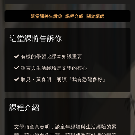
這堂課將告訴你
課程介紹
關於講師
這堂課將告訴你
有機的學習比課本知識重要
語言與生活經驗是文學的核心
聽見・黃春明：朗讀『我有恐龍多好』
課程介紹
文學頑童黃春明，談童年經驗與生活經驗的累