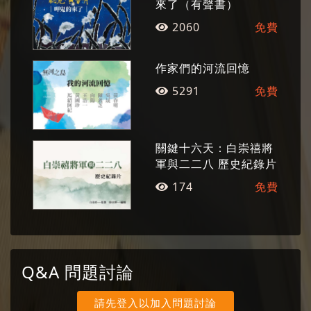
來了（有聲書）
2060
免費
作家們的河流回憶
5291
免費
關鍵十六天：白崇禧將
軍與二二八 歷史紀錄片
174
免費
Q&A 問題討論
請先登入以加入問題討論