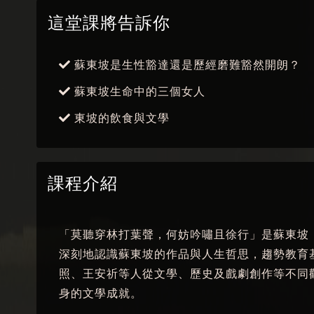
這堂課將告訴你
蘇東坡是生性豁達還是歷經磨難豁然開朗？
蘇東坡生命中的三個女人
東坡的飲食與文學
課程介紹
「莫聽穿林打葉聲，何妨吟嘯且徐行」是蘇東坡
深刻地認識蘇東坡的作品與人生哲思，趨勢教育
照、王安祈等人從文學、歷史及戲劇創作等不同
身的文學成就。