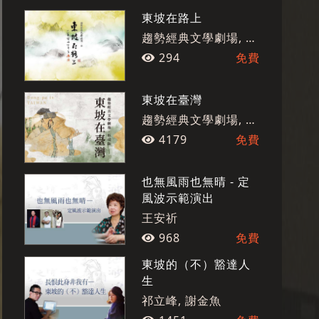
東坡在路上
趨勢經典文學劇場, 國
光劇團
294
免費
東坡在臺灣
趨勢經典文學劇場, 國
光劇團
4179
免費
也無風雨也無晴 - 定
風波示範演出
王安祈
968
免費
東坡的（不）豁達人
生
祁立峰, 謝金魚