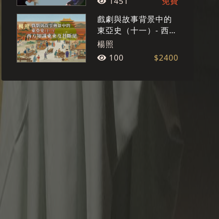
1451
免費
戲劇與故事背景中的
東亞史（十一）- 西方
知識東來及其斷絕
楊照
100
$2400