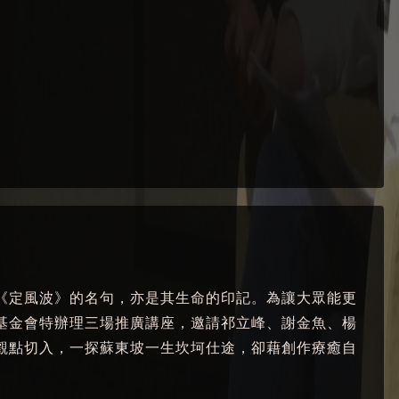
《定風波》的名句，亦是其生命的印記。為讓大眾能更
基金會特辦理三場推廣講座，邀請祁立峰、謝金魚、楊
觀點切入，一探蘇東坡一生坎坷仕途，卻藉創作療癒自