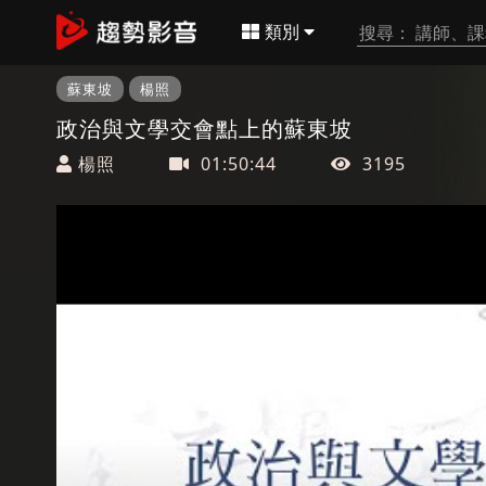
類別
蘇東坡
楊照
政治與文學交會點上的蘇東坡
楊照
01:50:44
3195