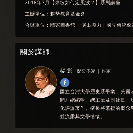
2018年7月【東坡如何定風波？】系列講座
主辦單位：趨勢教育基金會
合辦單位：國家圖書館 | 演出協力：國立傳統
關於講師
楊照
歷史學家 | 作家
國立台灣大學歷史系畢業，美國
聞》總編輯、總主筆及副社長。
化評論著作。擅長將繁複的概念
並流露其文學情懷。