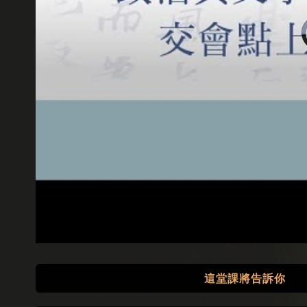
這堂課將告訴你