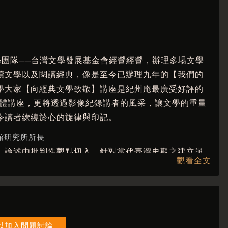
文學團隊──台灣文學發展基金會經營經營，辦理多場文學
讀文學以及閱讀經典，像是至今已辦理九年的【我們的
學大家【向經典文學致敬】講座是紀州庵最廣受好評的
實體講座，更將透過影像紀錄講者的風采，讓文學的重量
令讀者繚繞於心的旋律與印記。
館研究所所長
。論述由批判性觀點切入，針對當代臺灣史觀之建立與
觀看全文
成型與演變。散文則以「美」為核心，自各種媒材諸如
切入，由實入虛，進一步談論如何於居住空間、日常生
之時空為基底，探索「美」之本質。
以加入問題討論