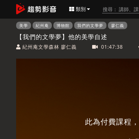
類別
美學
紀州庵
博物館
我們的文學夢
廖仁義
【我們的文學夢】他的美學自述
紀州庵文學森林 廖仁義
01:47:38
此為付費課程