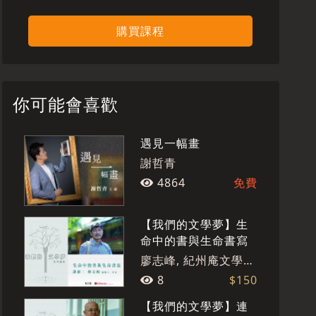
購買課程
你可能會喜歡
遇見一幅畫
謝哲青
4864
免費
【我們的文學夢】生
命中的書與生命書寫
廖志峰, 紀州庵文學森
林
8
$150
【我們的文學夢】連