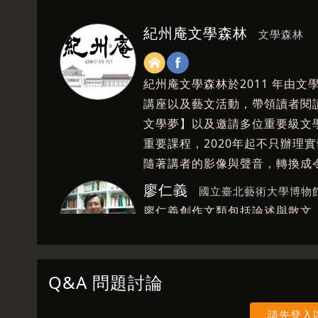
紀州庵文學森林
文學森林
紀州庵文學森林於2011 年由
講座以及藝文活動，帶領讀者閱
文學夢】以及邀請多位重要級文
重要課程，2020年起不只辦理
隨著講者的影像與聲音，轉換成
廖仁義
國立臺北藝術大學博物
廖仁義創作文類包括論述與散文
史料呈現，探索戰後臺灣文化之
書籍、電影、畫作、城市建築等
活中構築審美經驗。以當下存在
Q&A 問題討論
請先登入