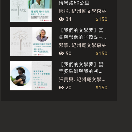
續彎路60公里
唐捐, 紀州庵文學森林
34
$150
【我們的文學夢】真
實與想像的平衡點──
正史與小說、小說與
郭箏, 紀州庵文學森林
劇本的檔案轉換
50
$150
【我們的文學夢】蠻
荒婆羅洲與我的初體
驗
張貴興, 紀州庵文學森
林
20
$150