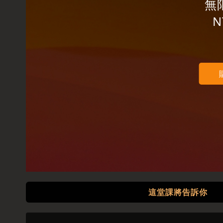
無
N
這堂課將告訴你