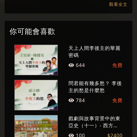
長。已出版數十部文學創作及文化評論著作。擅
觀看全文
長將繁複的概念與厚重的知識，化為淺顯易懂的
故事，洋溢人文精神，並流露其文學情懷。
你可能會喜歡
天上人間李後主的華麗
密碼
644
免費
問君能有幾多愁？ 李後
主的愁是什麼愁
784
免費
戲劇與故事背景中的東
亞史（十一）- 西方知
識東來及其斷絕
100
$2400