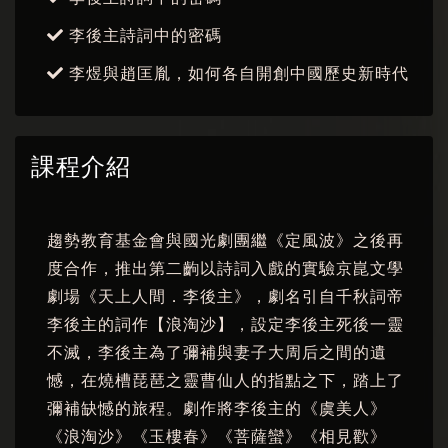
李後主詩詞中的密碼
李煜與趙匡胤，如何各自開創中國歷史新時代
課程介紹
趨勢教育基金會與國光劇團繼《定風波》之後再
度合作，推出第二齣以詩詞入戲的實驗京崑文學
劇場《天上人間．李後主》，劇名引自千秋詞帝
李後主的詞作【浪淘沙】，設定李後主死後一靈
不滅，李後主為了彌補與妻子大周后之間的遺
憾，在燒槽琵琶之靈曹仙人的指點之下，踏上了
彌補缺憾的旅程。劇作將李後主的《虞美人》
《浪淘沙》《玉樓春》《菩薩蠻》《相見歡》