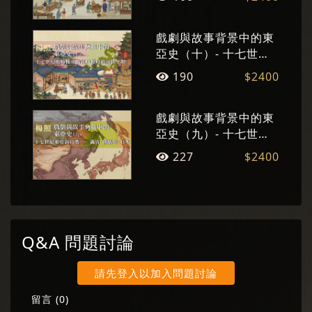
戲劇與故事背景中的東
亞史（十）- 十七世紀
脫胎換骨的江戶幕府與
190
$2400
滿清王朝
戲劇與故事背景中的東
亞史（九）- 十七世紀
東亞新局勢──滿清、俄
227
$2400
羅斯、日本
Q&A 問題討論
請先登入以加入問題討論
留言 (
0
)