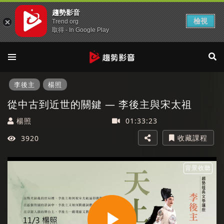
趨勢影音
檢視
Trend org
取得 - In Google Play
李後主
楊照
從中古到近世的關鍵 — 李後主與宋太祖
楊照
01:33:23
收藏課程
3920
背景收聽