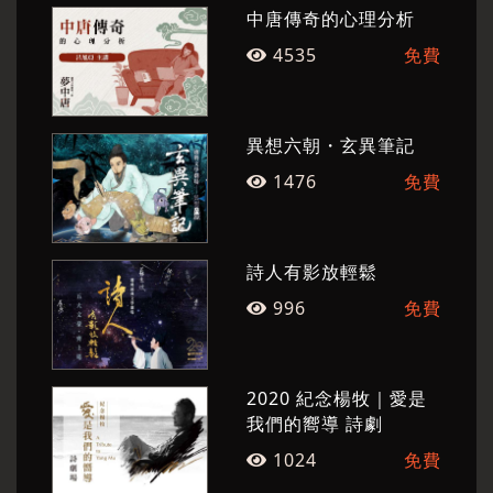
中唐傳奇的心理分析
樺│詹翔宇
4535
免費
【演員】朱安麗│朱安如│林子恆│韋以丞│徐灝翔
│馬韻婷│陳家如│楊登鈞│鄭尹真│蕭艾
【製作人】陳怡蓁【導演】徐堰鈴【藝術監督】
異想六朝・玄異筆記
羅智成
1476
免費
【音樂設計】王榆鈞〈延陵季子掛劍〉〈妙玉坐
禪〉〈林冲夜奔〉〈喇嘛轉世〉〈讓風朗誦〉
詩人有影放輕鬆
【音樂設計暨現場演奏】李世揚│李承宗│徐灝翔
996
免費
│彭書禹
【舞台設計】王德瑜【服裝統籌】林璟如【燈光
設計】王正源
2020 紀念楊牧｜愛是
我們的嚮導 詩劇
【影像設計】陳建蓉【影像協同設計】張暉明
1024
免費
【錄音特邀】陳綺貞【書寫特邀】張天健 〈林沖