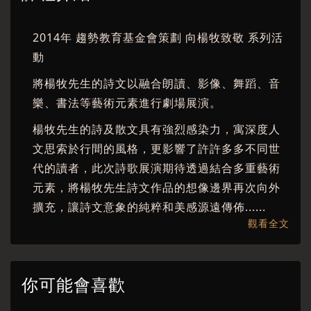
2014年 趨勢教育基金會策劃 向楊牧致敬 系列活
動
將楊牧先生的詩文以融合朗讀、影像、舞蹈、音
樂、書法等藝術元素進行劇場展演。
楊牧先生的詩及散文具有強烈感染力，寓深度人
文思索於行間的風格，更影響了許許多多不同世
代的讀者，此次詩歌展演期待透過結合多重藝術
元素，將楊牧先生詩文作品的想像邊界再次向外
擴充，讓詩文意象的純粹和美感源遠傳佈......
觀看全文
【詩人】向陽│波戈拉│陳育虹│陳義芝│須文蔚│
楊佳嫻│廖咸浩│羅智成
【歌手、演員】周明宇│曾韻頻
你可能會喜歡
【舞者、演員】王甯│林祐如│Shai Tamir│葉名