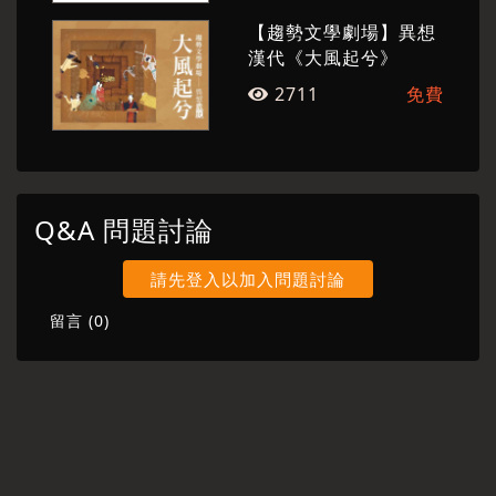
夜奔〉│許志民 〈介殼蟲〉│蔡耀慶 〈十二星象
【趨勢文學劇場】異想
練習曲〉│ 黃崇鏗 〈淒涼三犯〉〈論孤獨〉〈讓
漢代《大風起兮》
風朗誦〉
2711
免費
【舞台監督】鄧湘庭【技術指導】洪誌隆【導演
助理】楊登鈞
【排演助理】陳家如【燈光設計助理】徐子涵
【影像製作助理】陸璿政【梳化】謝夢遷【字幕
Q&A 問題討論
執行】楊佳芮
請先登入以加入問題討論
留言 (
0
)