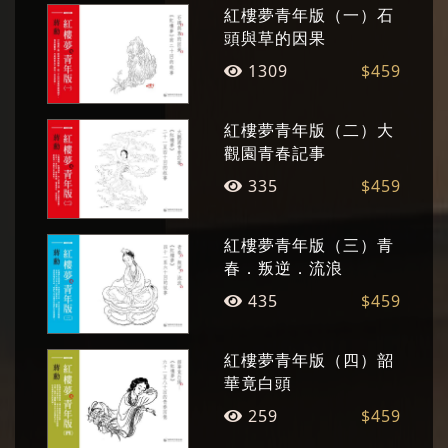
紅樓夢青年版（一）石
夢》、電影劇本《金大班的最後一夜》、《玉卿
頭與草的因果
嫂》、《孤戀花》、《最後的貴族》等。兩岸均
1309
$459
已出版《白先勇作品集》。關於白先勇文學創作
的研究，兩岸均不斷有學者投入，人數眾多，面
紅樓夢青年版（二）大
向多元，形成白先勇文學經典化現象。
觀園青春記事
335
$459
紅樓夢青年版（三）青
春．叛逆．流浪
435
$459
紅樓夢青年版（四）韶
華竟白頭
259
$459