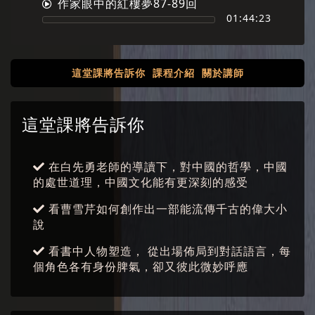
作家眼中的紅樓夢87-89回
01:44:23
這堂課將告訴你
課程介紹
關於講師
這堂課將告訴你
在白先勇老師的導讀下，對中國的哲學，中國
的處世道理，中國文化能有更深刻的感受
看曹雪芹如何創作出一部能流傳千古的偉大小
說
看書中人物塑造， 從出場佈局到對話語言，每
個角色各有身份脾氣，卻又彼此微妙呼應