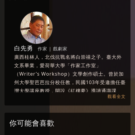
白先勇
作家 | 戲劇家
廣西桂林人，北伐抗戰名將白崇禧之子。臺大外
文系畢業，愛荷華大學「作家工作室」
（Writer’s Workshop）文學創作碩士。曾於加
州大學聖芭芭拉分校任教，民國103年受邀擔任臺
灣大學講座教授，開設《紅樓夢》導讀通識課
觀看全文
程。 白先勇是小說家、散文家、評論家、戲劇
家，著作極豐，短篇小說集《寂寞的十七歲》、
《臺北人》、《紐約客》，長篇小說《孽子》，
你可能會喜歡
散文集《驀然回首》、《明星咖啡館》、《第六
隻手指》、《樹猶如此》，舞臺劇劇本《遊園驚