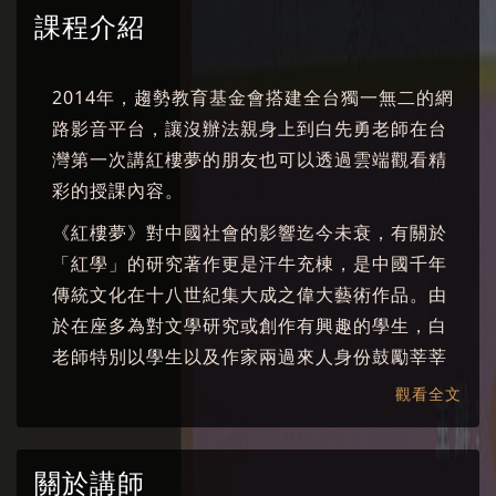
課程介紹
2014年，趨勢教育基金會搭建全台獨一無二的網
路影音平台，讓沒辦法親身上到白先勇老師在台
灣第一次講紅樓夢的朋友也可以透過雲端觀看精
彩的授課內容。
《紅樓夢》對中國社會的影響迄今未衰，有關於
「紅學」的研究著作更是汗牛充棟，是中國千年
傳統文化在十八世紀集大成之偉大藝術作品。由
於在座多為對文學研究或創作有興趣的學生，白
老師特別以學生以及作家兩過來人身份鼓勵莘莘
學子們多讀「經典」，而《紅樓夢》正是經典中
觀看全文
的必讀經典。
關於講師