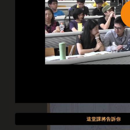
這堂課將告訴你