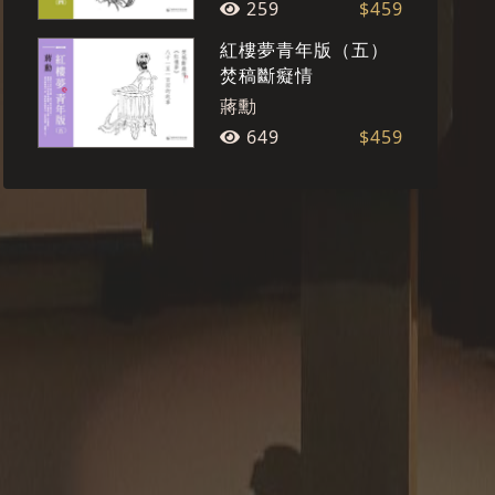
259
$459
紅樓夢青年版（五）
焚稿斷癡情
蔣勳
649
$459