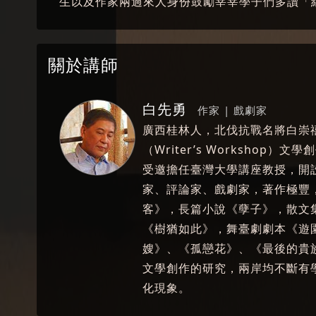
生以及作家兩過來人身份鼓勵莘莘學子們多讀「
關於講師
白先勇
作家 | 戲劇家
廣西桂林人，北伐抗戰名將白崇
（Writer’s Worksho
受邀擔任臺灣大學講座教授，開
家、評論家、戲劇家，著作極豐
客》，長篇小說《孽子》，散文
《樹猶如此》，舞臺劇劇本《遊
嫂》、《孤戀花》、《最後的貴
文學創作的研究，兩岸均不斷有
化現象。