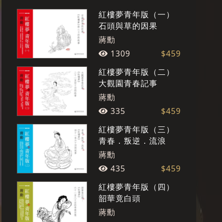
紅樓夢青年版（一）
石頭與草的因果
蔣勳
1309
$459
紅樓夢青年版（二）
大觀園青春記事
蔣勳
335
$459
紅樓夢青年版（三）
青春．叛逆．流浪
蔣勳
435
$459
紅樓夢青年版（四）
韶華竟白頭
蔣勳