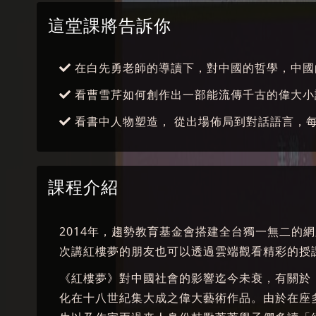
這堂課將告訴你
在白先勇老師的導讀下，對中國的哲學，中國
看曹雪芹如何創作出一部能流傳千古的偉大小
看書中人物塑造， 從出場佈局到對話語言，
課程介紹
2014年，趨勢教育基金會搭建全台獨一無二的
次講紅樓夢的朋友也可以透過雲端觀看精彩的授
《紅樓夢》對中國社會的影響迄今未衰，有關於
化在十八世紀集大成之偉大藝術作品。由於在座