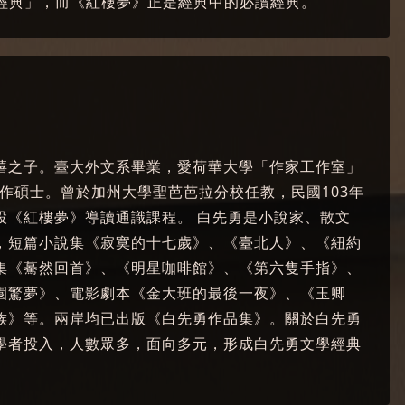
經典」，而《紅樓夢》正是經典中的必讀經典。
禧之子。臺大外文系畢業，愛荷華大學「作家工作室」
p）文學創作碩士。曾於加州大學聖芭芭拉分校任教，民國103年
設《紅樓夢》導讀通識課程。 白先勇是小說家、散文
，短篇小說集《寂寞的十七歲》、《臺北人》、《紐約
集《驀然回首》、《明星咖啡館》、《第六隻手指》、
園驚夢》、電影劇本《金大班的最後一夜》、《玉卿
族》等。兩岸均已出版《白先勇作品集》。關於白先勇
學者投入，人數眾多，面向多元，形成白先勇文學經典