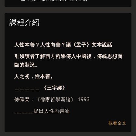
課程介紹
人性本善？人性向善？讓《孟子》文本說話
引領讀者了解西方哲學傳入中國後，傳統思想面
臨的狀況。
人之初，性本善。
＿＿＿＿＿
《三字經》
傅佩榮：《儒家哲學新論》 1993
________提出人性向善論
李明輝： 《康德倫理學與孟子道德思考之重建》
觀看全文
1994