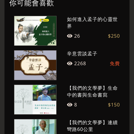
你可能會喜歡
的歷史省察》、《老子哲學之詮釋與重建》、
《從海德格、老子、孟子到當代新儒學》。
如何進入孟子的心靈世
界
26
$250
辛意雲談孟子
紀州庵文學森林
文學森林
2268
免費
紀州庵文學森林於2011 年由文學團隊──台灣文
學發展基金會經營經營，辦理多場文學講座以及
【我們的文學夢】生命
藝文活動，帶領讀者閱讀文學以及閱讀經典，像
中的書與生命書寫
是至今已辦理九年的【我們的文學夢】以及邀請
8
$150
多位重要級文學大家【向經典文學致敬】講座是
紀州庵最廣受好評的重要課程，2020年起不只辦
【我們的文學夢】連續
理實體講座，更將透過影像紀錄講者的風采，讓
彎路60公里