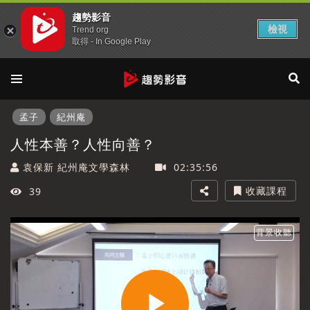
趨勢影音
檢視
Trend org
取得 - In Google Play
孟子
紀州庵
人性本善？人性向善？
袁保新 紀州庵文學森林
02:35:56
收藏課程
39
背景收聽