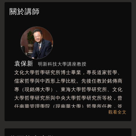
________孟子人性論乃『自律倫理學』
關於講師
孟子即心善以言性善那為何在結論上卻針鋒相
對？
這恐怕需要從這恐怕要從１９１２年說起
近代西方哲學中事實與價值的二分法思惟，與中
國傳統沒有事實與價值的二分法思惟產生對立思
袁保新
明新科技大學講座教授
維，本影片從孟子的思想出發，對照西方哲學觀
文化大學哲學研究所博士畢業，專長道家哲學、
點，並配合文獻資料，以實際經驗重新閱讀孟子
儒家哲學與中西形上學比較。先後任教於銘傳商
的義理思維。
專（現銘傳大學）、東海大學哲學研究所、文化
＊本課程由紀州庵文學森林提供
大學哲學研究所與中央大學哲學研究所等校，曾
任南華管理學院（現南華大學）哲學所任教，並
＊＊2020年5-6月購買課程者可獲得紀州庵50元
觀看全文
擔任教務長、副校長要職，2001-2008年接任為
優惠卷1張，完成交費後可直接於講義處下載
醒吾技術學院校長、新竹明新科技大學校長。現
＊＊附課程講義ＰＰＴ檔
為明新科技大學講座教授。著有《孟子三辨之學