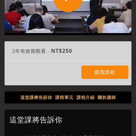
Play
Video
NT$250
2年有效期觀看 -
購買課程
這堂課將告訴你
課程單元
課程介紹
關於講師
這堂課將告訴你