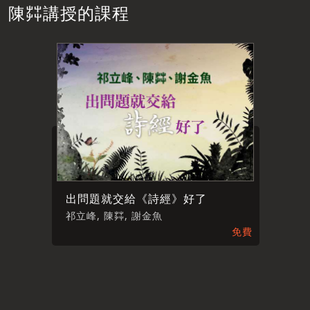
陳茻講授的課程
出問題就交給《詩經》好了
祁立峰, 陳茻, 謝金魚
免費