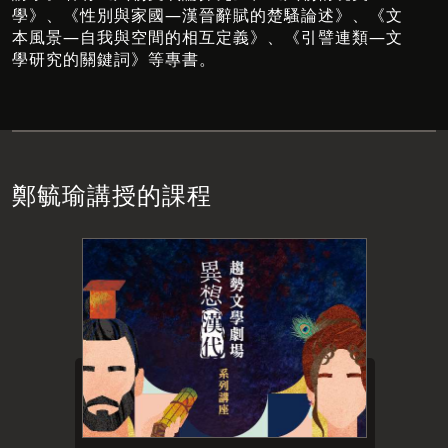
學》、《性別與家國—漢晉辭賦的楚騷論述》、《文
本風景—自我與空間的相互定義》、《引譬連類—文
學研究的關鍵詞》等專書。
鄭毓瑜講授的課程