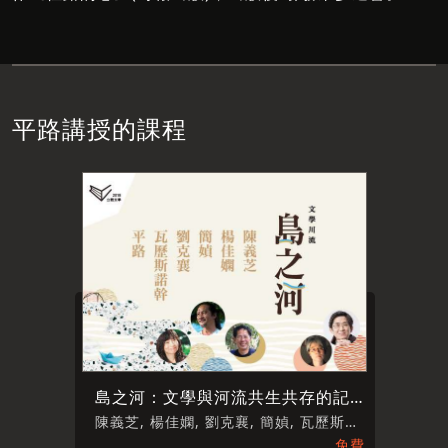
平路講授的課程
島之河：文學與河流共生共存的記憶
陳義芝, 楊佳嫻, 劉克襄, 簡媜, 瓦歷斯・諾幹, 平路
免費