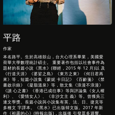
平路
作家
本名路平。生於高雄鼓山，台大心理系畢業，美國愛
荷華大學數理統計碩士。 重要著作包括以社會事件為
題材的長篇小說《黑水》(聯經，2015 年 12 月)以 及
《行道天涯》《婆娑之島》《東方之東》《何日君再
來》等，短篇小說集《蒙妮 卡日記》《百齡箋》《禁
書啟示錄》《凝脂溫泉》等，散文集《浪漫不浪漫》
《讀 心之書》《香港已成往事》等與評論集《女人權
利》、《愛情女人》、《非沙文主 義》等。曾獲吳三
連文學獎。長篇小說與小說集有英、法、日、捷克等
多種文 字譯本。《黑水》已出版韓文版。2017 年新
作《袒露的心》(時報出版)，出版後 引發眾多迴響。