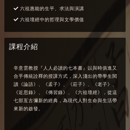
六祖惠能的生平、求法與演講
六祖壇經中的哲理與文學價值
課程介紹
辛意雲教授『人人必讀的七本書』以與時俱進又
合乎傳統詮釋的授課方式，深入淺出的帶學生閱
讀《論語》、《孟子》、《莊子》、《老子》、
《近思錄》、《傳習錄》、《六祖壇經》，從這
七部亙古彌新的經典，為現代人對生命與生活帶
來新的啟發。