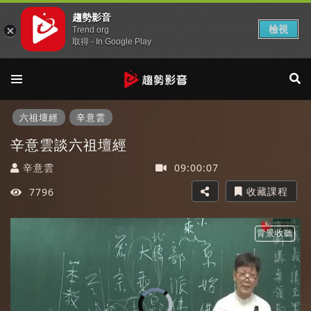
趨勢影音
檢視
Trend org
取得 - In Google Play
六祖壇經
辛意雲
辛意雲談六祖壇經
辛意雲
09:00:07
收藏課程
7796
背景收聽