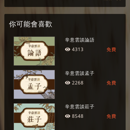
廣播電台的共同邀請，開設《論語辛說》節目，
以深入淺說的方式詮釋孔子語錄，頗受各界好
評。2010年獲得第十四屆台北文化獎，爾後陸續
你可能會喜歡
推出《論語辛說》、《莊子辛說》系列有聲作
品。 除了在大學授課，他也長期指導建國中學國
辛意雲談論語
學社達四十餘載，以結合國際時事、文學、哲學
4313
免費
講說國學經典，開啟心智與潛能，許多學生至今
仍感念。
辛意雲談孟子
2268
免費
辛意雲談莊子
8548
免費