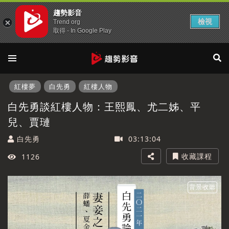
趨勢影音
檢視
Trend org
取得 - In Google Play
紅樓夢
白先勇
紅樓人物
白先勇談紅樓人物：王熙鳳、尤二姊、平
兒、賈璉
白先勇
03:13:04
收藏課程
1126
背景收聽