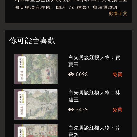
灣大學講座教授，開設《紅樓夢》導讀通識課
觀看全文
程。 白先勇是小說家、散文家、評論家、戲劇
家，著作極豐，短篇小說集《寂寞的十七歲》、
《臺北人》、《紐約客》，長篇小說《孽子》，
你可能會喜歡
散文集《驀然回首》、《明星咖啡館》、《第六
隻手指》、《樹猶如此》，舞臺劇劇本《遊園驚
白先勇談紅樓人物：賈
夢》、電影劇本《金大班的最後一夜》、《玉卿
寶玉
嫂》、《孤戀花》、《最後的貴族》等。兩岸均
6098
免費
已出版《白先勇作品集》。關於白先勇文學創作
的研究，兩岸均不斷有學者投入，人數眾多，面
白先勇談紅樓人物：林
向多元，形成白先勇文學經典化現象。
黛玉
3439
免費
白先勇談紅樓人物：薛
寶釵