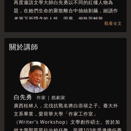
再度邀請文學大師白先勇以不同的紅樓人物為
題，在她們生命的聚散離合中抽絲剝繭，細讀作
者筆下所隱含的人性、因果、偏執與解脫。
觀看全文
本講主題為『妻妾之間』，評析小說中王熙鳳、
平兒、尤二姐的身世與個性命運的安排
關於講師
白先勇
作家 | 戲劇家
廣西桂林人，北伐抗戰名將白崇禧之子。臺大外
文系畢業，愛荷華大學「作家工作室」
（Writer’s Workshop）文學創作碩士。曾於加
州大學聖芭芭拉分校任教，民國103年受邀擔任臺