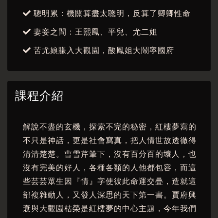
聰明累：機關算盡太聰明，反算了卿卿性命
妻妾之間：王熙鳳、平兒、尤二姐
苦尤娘賺入大觀園，酸鳳姐大鬧寧國府
課程介紹
解說不盡的玄機，探索不完的秘密，紅樓夢寫的
不只是神話，更是社會寫真，把人情世故透徹得
清清楚楚。曹雪芹筆下，沒有百分百的壞人，也
沒有完美的好人，各種各類的人他都包容，而這
些芸芸眾生因『情』字使彼此命運交疊，造就這
部複雜動人，又發人深思的天下第一書。賈府興
衰與大觀園枯榮是紅樓夢的中心主題，今年我們