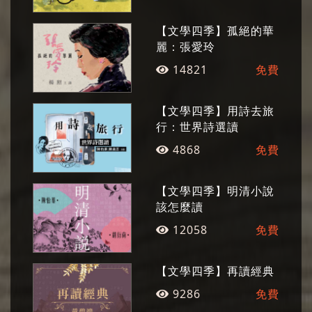
【文學四季】孤絕的華
麗：張愛玲
14821
免費
【文學四季】用詩去旅
行：世界詩選讀
4868
免費
【文學四季】明清小說
該怎麼讀
12058
免費
【文學四季】再讀經典
9286
免費