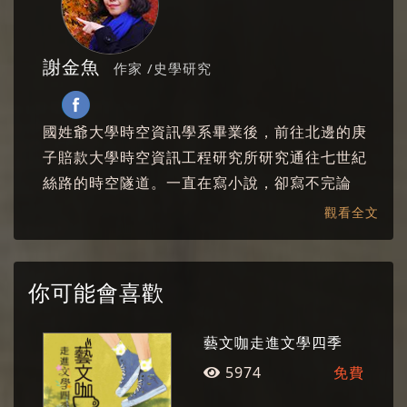
謝金魚
作家 /史學研究
國姓爺大學時空資訊學系畢業後，前往北邊的庚
子賠款大學時空資訊工程研究所研究通往七世紀
絲路的時空隧道。一直在寫小說，卻寫不完論
文，好不容易寫完論文後作了學界的逃兵，而後
觀看全文
又意外去做了個網站，到底是什麼身分，自己也
說不上來，每次要寫頭銜、身分跟職業總感到非
常困擾。暫時應該算是一流的吐槽家、二流的美
你可能會喜歡
食家、三流的小說家跟不入流的史學家。
藝文咖走進文學四季
5974
免費