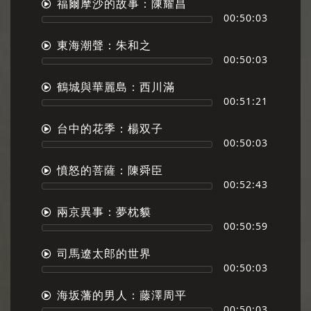
福爾摩沙的故事：陳耀昌
00:50:03
東海潮聲：朱和之
00:50:03
鶴城與華麗島：西川滿
00:51:21
台中的花季：楊双子
00:50:03
憤怒的菩薩：陳舜臣
00:52:43
兩京異事：夢枕貘
00:50:59
司馬遼太郎的世界
00:50:03
海坂藩的男人：藤澤周平
00:50:03