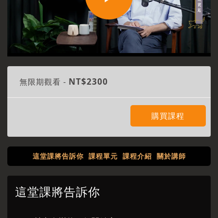
Play
Video
NT$2300
無限期觀看 -
購買課程
這堂課將告訴你
課程單元
課程介紹
關於講師
這堂課將告訴你