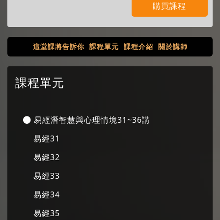
購買課程
這堂課將告訴你
課程單元
課程介紹
關於講師
課程單元
易經潛智慧與心理情境31~36講
易經31
易經32
易經33
易經34
易經35