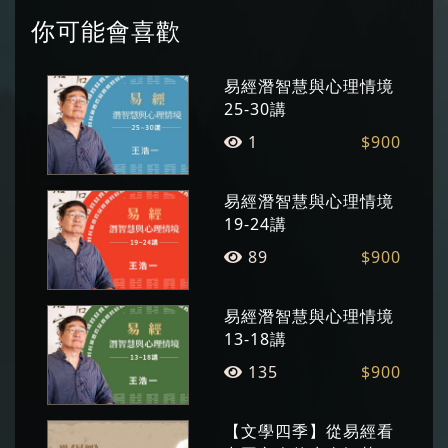
築，總先拭去歷史塵痕，尋訪古人的風水與文化
你可能會喜歡
密碼。 寫食材美食，喜歡帶著筷子，用胃來上地
理、歷史課。 寫城市旅行，總從菜市場小農的夏
易經潛智慧與心理情境
瓜秋果開始，記錄古廟老街和文創小店。 寫珍貴
25-30講
老樹，往往另闢蹊徑，探討昔日種樹人的心思。
1
$900
寫歷史筆記，則是把各種英雄的智慧，對照《易
經》每個卦的心理情境。 寫心理哲學，孤獨心事
易經潛智慧與心理情境
總在一個人的旅行之後，開始飛翔。 著有《慢食
19-24講
府城》《在廟口說書》《旅食小鎮：帶雙筷子在
89
$900
台灣漫行慢食》《當老樹在說話 》《著時：南
方．美時．美食》《人生的十堂英雄課》《英雄
的十則潛智慧》《英雄的大抉擇》《英雄的頓挫
易經潛智慧與心理情境
13-18講
學》《英雄的權謀力》《守弱英雄》等。
135
$900
【文學四季】從易經看