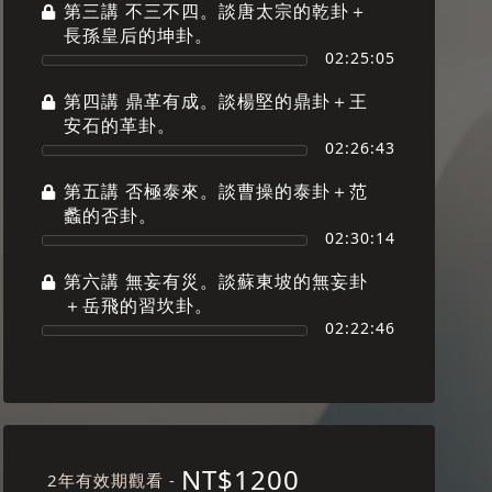
第三講 不三不四。談唐太宗的乾卦＋
長孫皇后的坤卦。
02:25:05
第四講 鼎革有成。談楊堅的鼎卦＋王
安石的革卦。
02:26:43
第五講 否極泰來。談曹操的泰卦＋范
蠡的否卦。
02:30:14
第六講 無妄有災。談蘇東坡的無妄卦
＋岳飛的習坎卦。
02:22:46
NT$1200
2年有效期觀看 -