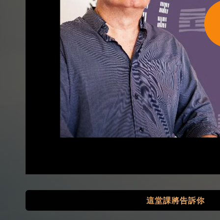
這堂課將告訴你