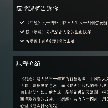
這堂課將告訴你
《易經》六十四卦，映照人生六十四個怎麼辦
從《易經》分析歷史人物的生命抉擇
將易經卜卦印證到現代生活
課程介紹
《易經》是人類三千年來的智慧地圖，中國哲人
「易」是變動的意思，而《易經》尋找的是「理
個卦辭爻句如走盤之珠，晶瑩剔透卻又溫潤，撥
而導致質變的規律。《易經》共有六十四卦，用
心理狀態與變化過程。