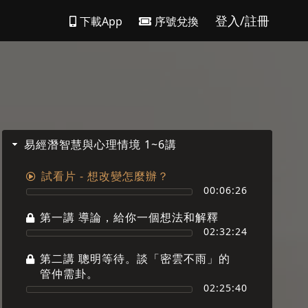
登入/註冊
下載App
序號兌換
易經潛智慧與心理情境 1~6講
試看片 - 想改變怎麼辦？
00:06:26
第一講 導論，給你一個想法和解釋
02:32:24
第二講 聰明等待。談「密雲不雨」的
管仲需卦。
02:25:40