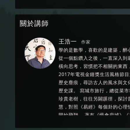
關於講師
王浩一
作家
學的是數學，喜歡的是建築，醉
從一個點鑽入之後，一直深入到
橫向思考，習慣把不相關的東西
2017年電視金鐘獎生活風格節
歷史塵痕，尋訪古人的風水與文
歷史課。 寫城市旅行，總從菜市
珍貴老樹，往往另闢蹊徑，探討
慧，對照《易經》每個卦的心理
開始飛翔。 著有《慢食府城》
《當老樹在說話 》《著時：南