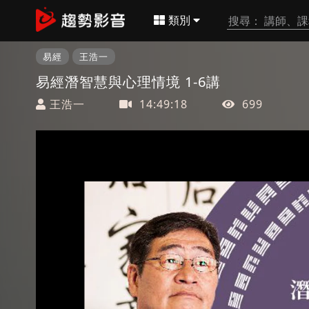
類別
易經
王浩一
易經潛智慧與心理情境 1-6講
王浩一
14:49:18
699