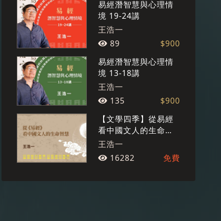
易經潛智慧與心理情
境 19-24講
王浩一
89
$900
易經潛智慧與心理情
境 13-18講
王浩一
135
$900
【文學四季】從易經
看中國文人的生命智
慧
王浩一
16282
免費