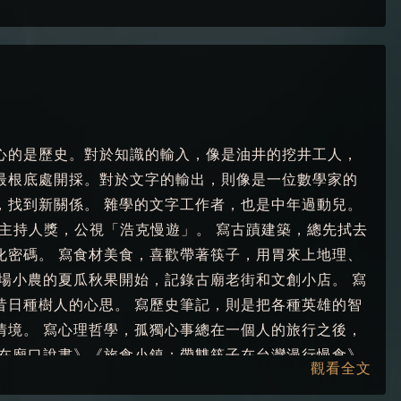
心的是歷史。對於知識的輸入，像是油井的挖井工人，
最根底處開採。對於文字的輸出，則像是一位數學家的
，找到新關係。 雜學的文字工作者，也是中年過動兒。
目主持人獎，公視「浩克慢遊」。 寫古蹟建築，總先拭去
化密碼。 寫食材美食，喜歡帶著筷子，用胃來上地理、
場小農的夏瓜秋果開始，記錄古廟老街和文創小店。 寫
昔日種樹人的心思。 寫歷史筆記，則是把各種英雄的智
情境。 寫心理哲學，孤獨心事總在一個人的旅行之後，
《在廟口說書》《旅食小鎮：帶雙筷子在台灣漫行慢食》
觀看全文
方．美時．美食》《人生的十堂英雄課》《英雄的十則潛