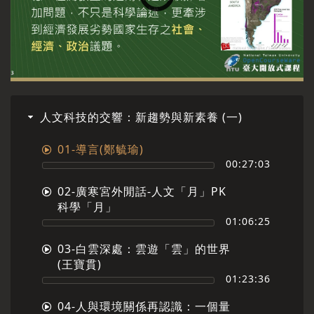
人文科技的交響：新趨勢與新素養 (一)
01-導言(鄭毓瑜)
00:27:03
02-廣寒宮外閒話-人文「月」PK
科學「月」
01:06:25
03-白雲深處：雲遊「雲」的世界
(王寶貫)
01:23:36
04-人與環境關係再認識：一個量