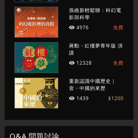
孫維新輕鬆聊：科幻電
影與科學
4976
免費
蔣勳・紅樓夢青年版 演
講
12328
免費
重新認識中國歷史｜
壹・中國的來歷
1439
$1200
Q&A 問題討論