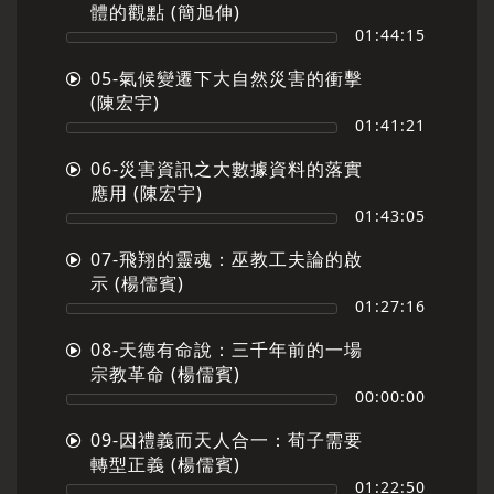
體的觀點 (簡旭伸)
01:44:15
05-氣候變遷下大自然災害的衝擊
(陳宏宇)
01:41:21
06-災害資訊之大數據資料的落實
應用 (陳宏宇)
01:43:05
07-飛翔的靈魂：巫教工夫論的啟
示 (楊儒賓)
01:27:16
08-天德有命說：三千年前的一場
宗教革命 (楊儒賓)
00:00:00
09-因禮義而天人合一：荀子需要
轉型正義 (楊儒賓)
01:22:50