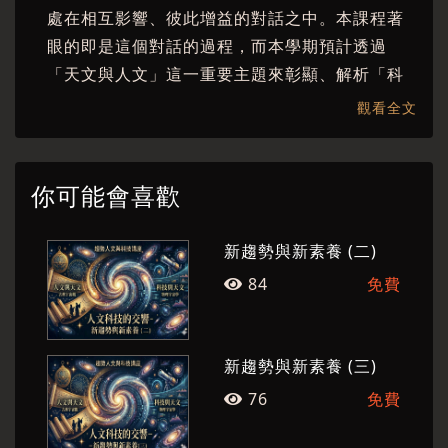
處在相互影響、彼此增益的對話之中。本課程著
眼的即是這個對話的過程，而本學期預計透過
「天文與人文」這一重要主題來彰顯、解析「科
技」與「人文」複雜的往來互動。我們將邀請王
觀看全文
寶貫、楊儒賓、吳俊輝、陳宏宇與簡旭伸五位專
家，針對大自然與人類的關係，如物理宇宙學、
古典宇宙觀、災害防治、天空政治學等主題，重
你可能會喜歡
新省思當代的自然觀。
新趨勢與新素養 (二)
希望這課程帶給學生開闊、時新的視野，同時對
當代「人文」、「科技」的核心議題有及時、切
84
免費
題的反思。
新趨勢與新素養 (三)
76
免費