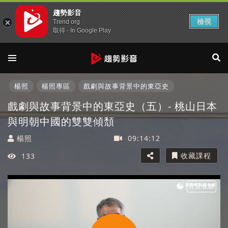
趨勢影音
檢視
Trend org
取得 - In Google Play
楊照
楊照專區
戲劇與故事背景中的東亞史
戲劇與故事背景中的東亞史（五）- 桃山日本
與明朝中國的雙雙傾頹
楊照
09:14:12
收藏課程
133
背景收聽