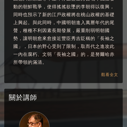
動的朝鮮戰爭，使得搖搖欲墜的李朝得以復興，
同時也預示了新的江戶政權將在桃山政權的基礎
上興起。與此同時，中國明朝進入萬曆年代的尾
聲，種種不利因素長期發展，嚴重削弱明朝國
勢，讓明朝愈來愈接近豐臣秀吉貶稱的「長袖之
國」，日本的野心受到了限制，取而代之進攻此
一內在腐朽、文弱「長袖之國」的，是努爾哈赤
所帶領的滿清。
進入十七世紀，東亞史舞台上騰出空間，添加了
觀看全文
新角色上台創造出新的力量、新的現象。
關於講師