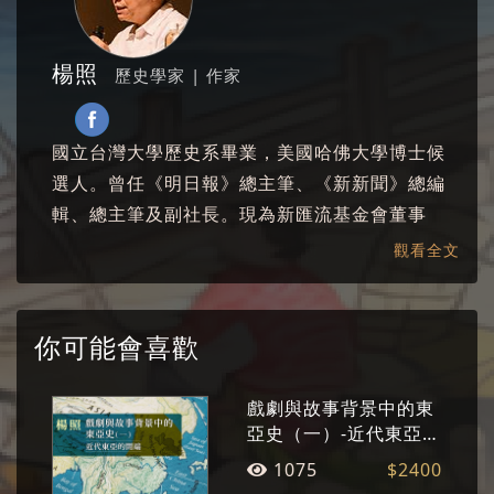
楊照
歷史學家 | 作家
國立台灣大學歷史系畢業，美國哈佛大學博士候
選人。曾任《明日報》總主筆、《新新聞》總編
輯、總主筆及副社長。現為新匯流基金會董事
長。已出版數十部文學創作及文化評論著作。擅
觀看全文
長將繁複的概念與厚重的知識，化為淺顯易懂的
故事，洋溢人文精神，並流露其文學情懷。
你可能會喜歡
戲劇與故事背景中的東
亞史（一）-近代東亞的
開端
1075
$2400