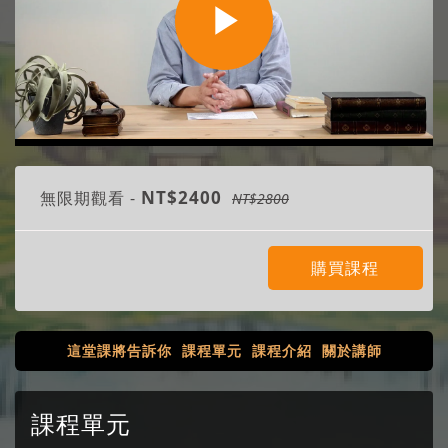
Play
Video
NT$2400
無限期觀看 -
NT$2800
購買課程
這堂課將告訴你
課程單元
課程介紹
關於講師
課程單元