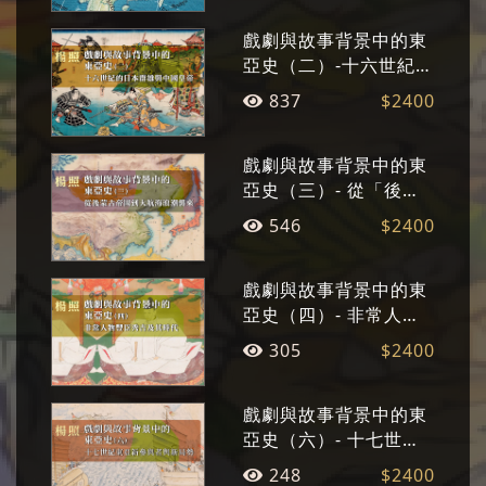
戲劇與故事背景中的東
亞史（二）-十六世紀的
日本群雄與中國皇帝
837
$2400
戲劇與故事背景中的東
亞史（三）- 從「後蒙
古帝國」到大航海浪潮
546
$2400
襲來
戲劇與故事背景中的東
亞史（四）- 非常人物
豐臣秀吉及其時代
305
$2400
戲劇與故事背景中的東
亞史（六）- 十七世紀
東亞新參與者與新局勢
248
$2400