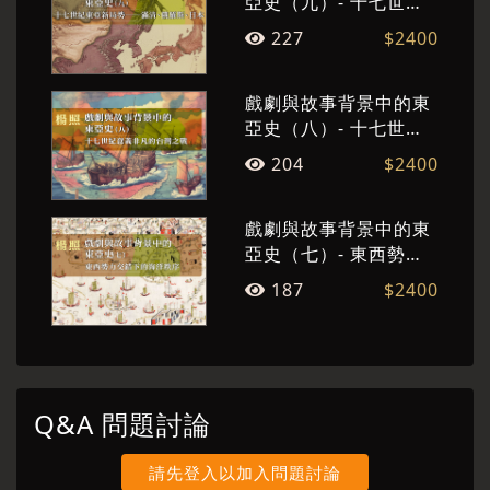
亞史（九）- 十七世紀
東亞新局勢──滿清、俄
227
$2400
羅斯、日本
戲劇與故事背景中的東
亞史（八）- 十七世紀
意義非凡的台灣之戰
204
$2400
戲劇與故事背景中的東
亞史（七）- 東西勢力
交錯下的海洋秩序
187
$2400
Q&A 問題討論
請先登入以加入問題討論