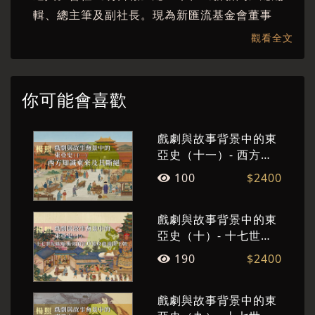
輯、總主筆及副社長。現為新匯流基金會董事
長。已出版數十部文學創作及文化評論著作。擅
觀看全文
長將繁複的概念與厚重的知識，化為淺顯易懂的
故事，洋溢人文精神，並流露其文學情懷。
你可能會喜歡
戲劇與故事背景中的東
亞史（十一）- 西方知
識東來及其斷絕
100
$2400
戲劇與故事背景中的東
亞史（十）- 十七世紀
脫胎換骨的江戶幕府與
190
$2400
滿清王朝
戲劇與故事背景中的東