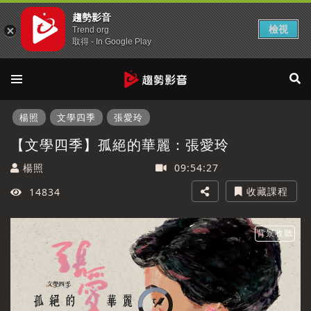
趨勢影音
檢視
Trend org
取得 - In Google Play
楊照
文學四季
張愛玲
【文學四季】孤絕的華麗：張愛玲
楊照
09:54:27
收藏課程
14834
背景收聽