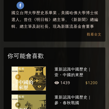
國立台灣大學歷史系畢業，美國哈佛大學博士候
選人。曾任《明日報》總主筆、《新新聞》總編
輯、總主筆及副社長。現為新匯流基金會董事
長。已出版數十部文學創作及文化評論著作。擅
觀看全文
長將繁複的概念與厚重的知識，化為淺顯易懂的
故事，洋溢人文精神，並流露其文學情懷。
你可能會喜歡
重新認識中國歷史｜
壹・中國的來歷
1439
$1200
重新認識中國歷史｜
參・春秋戰國