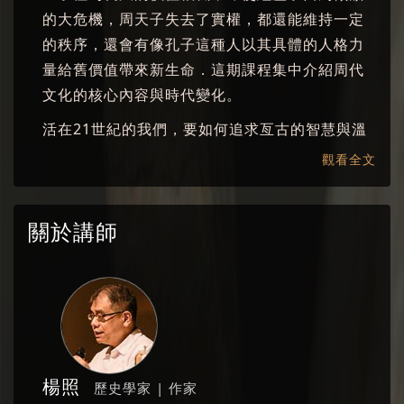
的大危機，周天子失去了實權，都還能維持一定
的秩序，還會有像孔子這種人以其具體的人格力
量給舊價值帶來新生命．這期課程集中介紹周代
文化的核心內容與時代變化。
活在21世紀的我們，要如何追求亙古的智慧與溫
潤的人情？重讀歷史，我們該抱持什麼樣的心
觀看全文
態，追尋什麽樣的線索？歷史是人類過去經驗的
總和，它告訴我們，人類對於如何活著以及如何
關於講師
完成自己，有不可思議的多樣性。楊照老師「重
新認識中國歷史」課程帶領學員重新認識歷史的
淵遠流轉；透過學習歷史，汲取經驗的精華，釀
出一壺芬芳生命的美酒。
楊照
歷史學家 | 作家