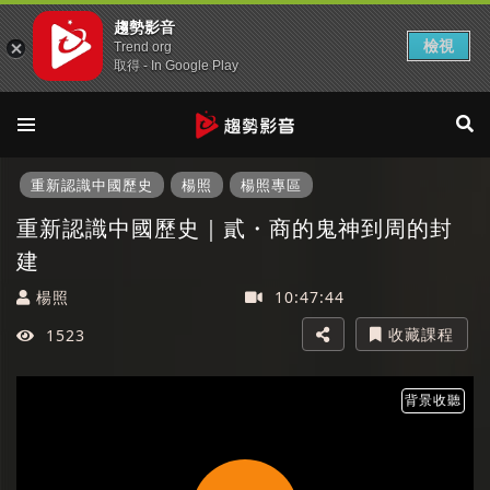
趨勢影音
檢視
Trend org
取得 - In Google Play
重新認識中國歷史
楊照
楊照專區
重新認識中國歷史｜貳・商的鬼神到周的封
建
楊照
10:47:44
收藏課程
1523
背景收聽