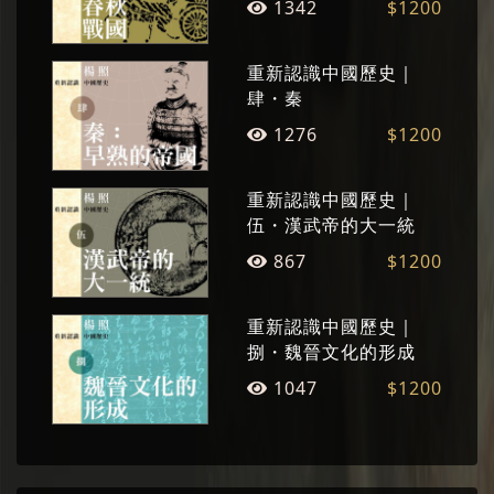
1342
$1200
重新認識中國歷史｜
肆・秦
1276
$1200
重新認識中國歷史｜
伍・漢武帝的大一統
867
$1200
重新認識中國歷史｜
捌・魏晉文化的形成
1047
$1200