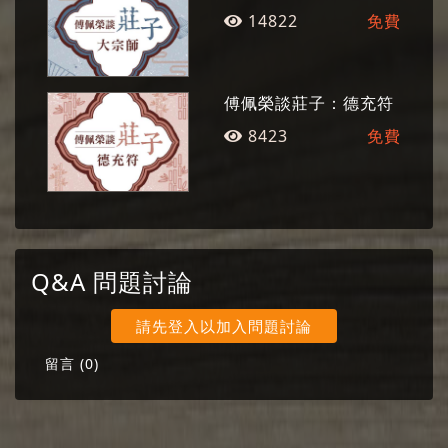
14822
免費
傅佩榮談莊子：德充符
8423
免費
Q&A 問題討論
請先登入以加入問題討論
留言 (
0
)