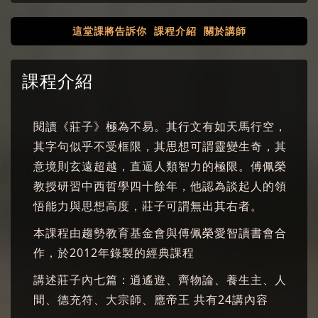
這堂課將告訴你
課程介紹
關於講師
課程介紹
閱讀《莊子》極為不易。其行文有如天馬行空，
其字句似乎不受框限，其思想可謂靈變生奇，其
意境則玄遠超越，直逼人類智力的極限。傅佩榮
教授研習中西哲學四十餘年，他認為談起人的領
悟能力與思想高度，莊子可謂無出其右者。
本課程由趨勢教育基金會與傅佩榮愛智讀書會合
作，於2012年錄製的經典課程
講述莊子內七篇：逍遙遊、齊物論、養生主、人
間、德充符、大宗師、應帝王 共有24講內容