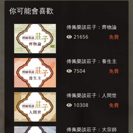
學建構和邏輯分析的視角，搭建起東西方思想的
你可能會喜歡
橋梁，堪稱中西文化的擺渡者。
傅佩榮談莊子：齊物論
21656
免費
傅佩榮談莊子：養生主
7504
免費
傅佩榮談莊子：人間世
10308
免費
傅佩榮談莊子：大宗師