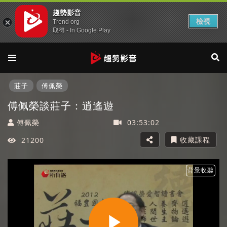
趨勢影音
檢視
Trend org
取得 - In Google Play
莊子
傅佩榮
傅佩榮談莊子：逍遙遊
傅佩榮
03:53:02
收藏課程
21200
背景收聽