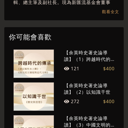
輯、總主筆及副社長。現為新匯流基金會董事
長。已出版數十部文學創作及文化評論著作。擅
觀看全文
長將繁複的概念與厚重的知識，化為淺顯易懂的
故事，洋溢人文精神，並流露其文學情懷。
你可能會喜歡
【余英時史著史論導
讀】（1）跨越時代的
傳承
121
$400
【余英時史著史論導
讀】（2）以知識干世
272
$400
【余英時史著史論導
讀】（3）中國文明的