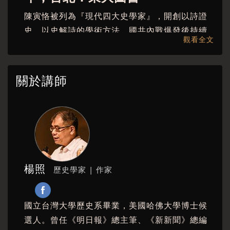
陳寅恪被列為『現代四大史學家』，開創以詩證
史、以史解詩的學術方法。國共內戰爆發後持續
觀看全文
留在中國大陸，持續在學術上闡揚「獨立精神」
與「自由思想」。在文字獄空前猖獗的年代，他
在著作中藏有大量暗碼系統。余英時先生四十年
關於講師
研究陳寅恪的史學與思想，一一破解藏在著作中
的暗碼系統，本書出版後激發爭議不斷，並引發
史學界「陳寅恪研究熱潮」。
楊照主講｜余英時史著史論導讀 預計共14講。本
站亦提供系列購買方案。
楊照
歷史學家 | 作家
國立台灣大學歷史系畢業，美國哈佛大學博士候
選人。曾任《明日報》總主筆、《新新聞》總編