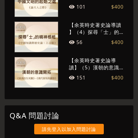
起始之處
101
$400
【余英時史著史論導讀
】（4）探尋「士」的
精神根柢
56
$400
【余英時史著史論導
讀】（5）漢朝的意識
開拓
151
$400
Q&A 問題討論
請先登入以加入問題討論