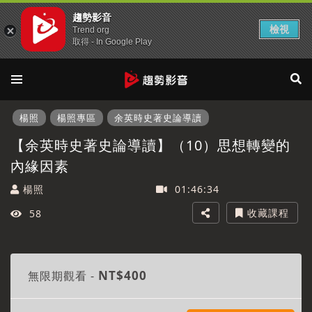
趨勢影音
檢視
Trend org
取得 - In Google Play
楊照
楊照專區
余英時史著史論導讀
【余英時史著史論導讀】（10）思想轉變的
內緣因素
楊照
01:46:34
收藏課程
58
此為付費課程，需購買觀看完整課程
NT$400
無限期觀看 -