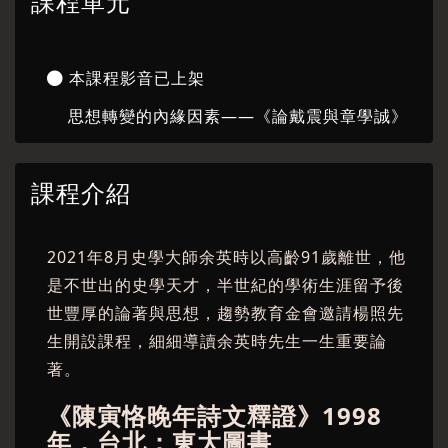
課程單元
本課程影音已上架
思想轉變的內緣因素——《論戴震與章學誠》
課程介紹
2021年8月史學大師余英時以高齡91歲離世，他
是不世出的史學天才，半世紀的學術生涯留予後
世豐厚的論著與思想，趨勢教育金會邀請楊照先
生開設課程，細細導讀余英時先生一生重要論
著。
《陳寅恪晚年詩文釋證》1998
年，台北：東大圖書